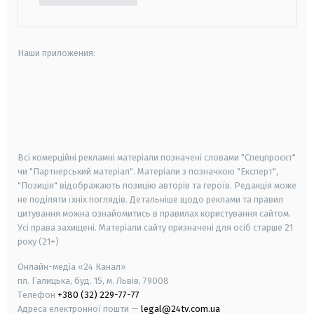
Наши приложения:
android
apple
smart tv
samsung smart tv
Всі комерційні рекламні матеріали позначені словами "Спецпроєкт"
чи "Партнерський матеріал". Матеріали з позначкою "Експерт",
"Позиція" відображають позицію авторів та героїв. Редакція може
не поділяти їхніх поглядів. Детальніше щодо реклами та правил
цитування можна ознайомитись в правилах користування сайтом.
Усі права захищені.
Матеріали сайту призначені для осіб старше
21
року (21+)
Онлайн-медіа «24 Канал»
пл. Галицька, буд. 15, м. Львів, 79008
Телефон
+380 (32) 229-77-77
Адреса електронної пошти —
legal@24tv.com.ua