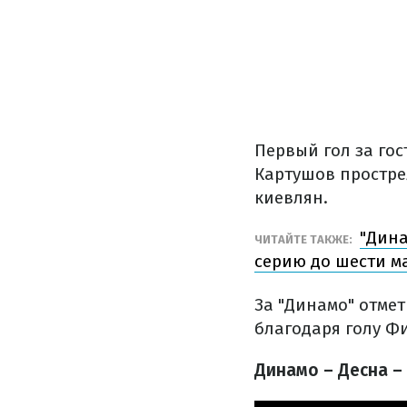
Первый гол за го
Картушов простре
киевлян.
"Дина
ЧИТАЙТЕ ТАКЖЕ:
серию до шести м
За "Динамо" отмет
благодаря голу Ф
Динамо – Десна –