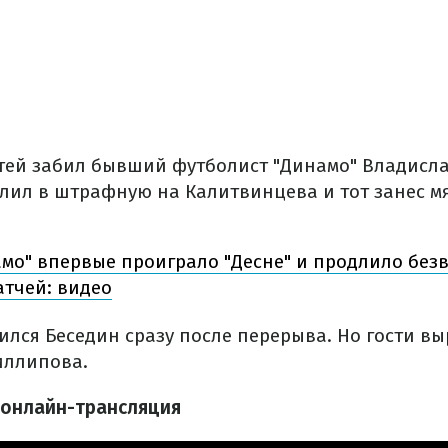
стей забил бывший футболист "Динамо" Владисл
лил в штрафную на Калитвинцева и тот занес мя
мо" впервые проиграло "Десне" и продлило бе
атчей: видео
ился Беседин сразу после перерыва. Но гости в
иллипова.
 онлайн-трансляция