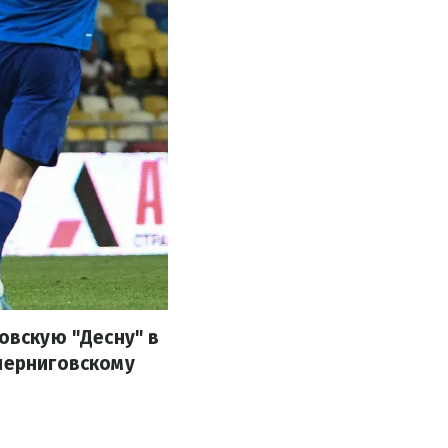
овскую "Десну" в
 черниговскому