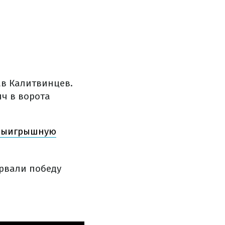
ав Калитвинцев.
ч в ворота
звыигрышную
ырвали победу