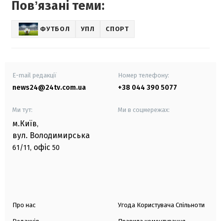
Повʼязані теми:
ФУТБОЛ
УПЛ
СПОРТ
E-mail редакції
Номер телефону:
news24@24tv.com.ua
+38 044 390 5077
Ми тут:
Ми в соцмережах:
м.Київ
,
вул. Володимирська
офіс
61/11,
50
Про нас
Угода Користувача Спільноти