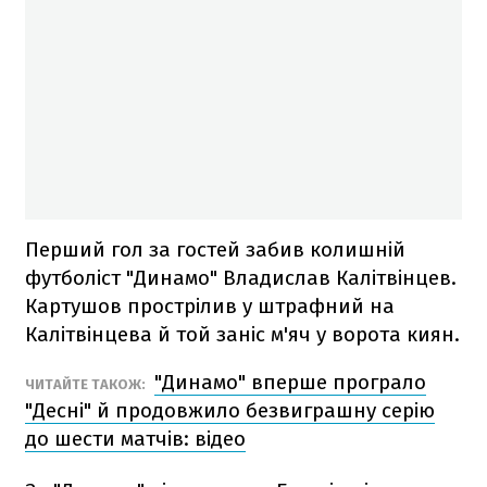
Перший гол за гостей забив колишній
футболіст "Динамо" Владислав Калітвінцев.
Картушов прострілив у штрафний на
Калітвінцева й той заніс м'яч у ворота киян.
"Динамо" вперше програло
ЧИТАЙТЕ ТАКОЖ:
"Десні" й продовжило безвиграшну серію
до шести матчів: відео