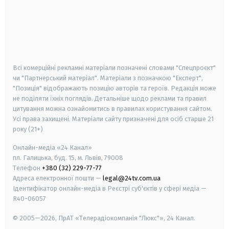
android
apple
smart tv
samsung smart tv
Всі комерційні рекламні матеріали позначені словами "Спецпроєкт"
чи "Партнерський матеріал". Матеріали з позначкою "Експерт",
"Позиція" відображають позицію авторів та героїв. Редакція може
не поділяти їхніх поглядів. Детальніше щодо реклами та правил
цитування можна ознайомитись в правилах користування сайтом.
Усі права захищені.
Матеріали сайту призначені для осіб старше
21
року (21+)
Онлайн-медіа «24 Канал»
пл. Галицька, буд. 15, м. Львів, 79008
Телефон
+380 (32) 229-77-77
Адреса електронної пошти —
legal@24tv.com.ua
Ідентифікатор онлайн-медіа в Реєстрі суб'єктів у сфері медіа —
R40-06057
© 2005—2026,
ПрАТ «Телерадіокомпанія "Люкс"», 24 Канал.