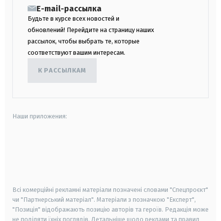
E-mail-рассылка
Будьте в курсе всех новостей и
обновлений! Перейдите на страницу наших
рассылок, чтобы выбрать те, которые
соответствуют вашим интересам.
К РАССЫЛКАМ
Наши приложения:
android
apple
smart tv
samsung smart tv
Всі комерційні рекламні матеріали позначені словами "Спецпроєкт"
чи "Партнерський матеріал". Матеріали з позначкою "Експерт",
"Позиція" відображають позицію авторів та героїв. Редакція може
не поділяти їхніх поглядів. Детальніше щодо реклами та правил