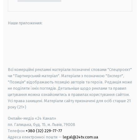
Наши приложения:
android
apple
smart tv
samsung smart tv
Всі комерційні рекламні матеріали позначені словами "Спецпроєкт"
чи "Партнерський матеріал". Матеріали з позначкою "Експерт",
"Позиція" відображають позицію авторів та героїв. Редакція може
не поділяти їхніх поглядів. Детальніше щодо реклами та правил
цитування можна ознайомитись в правилах користування сайтом.
Усі права захищені.
Матеріали сайту призначені для осіб старше
21
року (21+)
Онлайн-медіа «24 Канал»
пл. Галицька, буд. 15, м. Львів, 79008
Телефон
+380 (32) 229-77-77
Адреса електронної пошти —
legal@24tv.com.ua