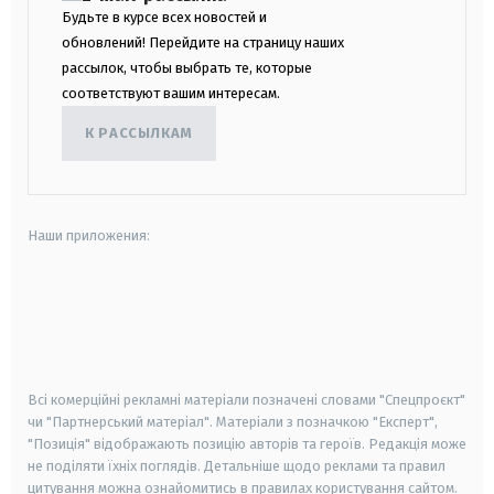
Будьте в курсе всех новостей и
обновлений! Перейдите на страницу наших
рассылок, чтобы выбрать те, которые
соответствуют вашим интересам.
К РАССЫЛКАМ
Наши приложения:
android
apple
smart tv
samsung smart tv
Всі комерційні рекламні матеріали позначені словами "Спецпроєкт"
чи "Партнерський матеріал". Матеріали з позначкою "Експерт",
"Позиція" відображають позицію авторів та героїв. Редакція може
не поділяти їхніх поглядів. Детальніше щодо реклами та правил
цитування можна ознайомитись в правилах користування сайтом.