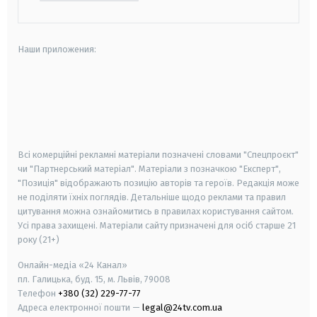
Наши приложения:
android
apple
smart tv
samsung smart tv
Всі комерційні рекламні матеріали позначені словами "Спецпроєкт"
чи "Партнерський матеріал". Матеріали з позначкою "Експерт",
"Позиція" відображають позицію авторів та героїв. Редакція може
не поділяти їхніх поглядів. Детальніше щодо реклами та правил
цитування можна ознайомитись в правилах користування сайтом.
Усі права захищені.
Матеріали сайту призначені для осіб старше
21
року (21+)
Онлайн-медіа «24 Канал»
пл. Галицька, буд. 15, м. Львів, 79008
Телефон
+380 (32) 229-77-77
Адреса електронної пошти —
legal@24tv.com.ua