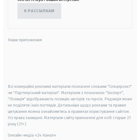
К РАССЫЛКАМ
Наши приложения:
android
apple
smart tv
samsung smart tv
Всі комерційні рекламні матеріали позначені словами "Спецпроєкт"
чи "Партнерський матеріал". Матеріали з позначкою "Експерт",
"Позиція" відображають позицію авторів та героїв. Редакція може
не поділяти їхніх поглядів. Детальніше щодо реклами та правил
цитування можна ознайомитись в правилах користування сайтом.
Усі права захищені.
Матеріали сайту призначені для осіб старше
21
року (21+)
Онлайн-медіа «24 Канал»