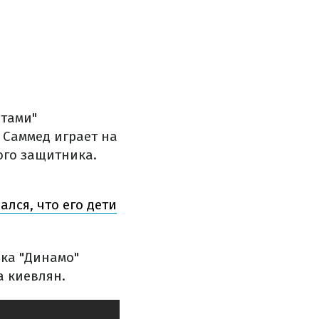
атами"
 Саммед играет на
ого защитника.
лся, что его дети
ка "Динамо"
а киевлян.