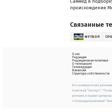
Саммед в подборк
происхождения Ме
Связанные т
ФУТБОЛ
СП
О нас
Редакция
Редакционная политика
О телеканале
Телеведущие
Вакансии
Структура собственности
Все коммерческие рекламн
пометкой "Эксперт", "Поз
рекламе и правил цитиров
«Телерадиокомпания" Люкс