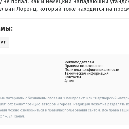
у не попал. Как и немецкий нападающий угандс
лвин Лоренц, который тоже находится на просм
емы:
ОРТ
Рекламодателям
Правила пользования
Политика конфиденциальности
Техническая информация
Контакты
Архив
ые материалы обозначены словами "Спецпроект" или "Партнерский матери
иция" отражают позицию авторов и героев. Редакция может не разделять и
ания можно ознакомиться в правилах пользования сайтом. Все права защ
 "», 24 Канал.