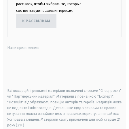
рассылок, чтобы выбрать те, которые
соответствуют вашим интересам.
К РАССЫЛКАМ
Наши приложения:
android
apple
smart tv
samsung smart tv
Всі комерційні рекламні матеріали позначені словами "Спецпроєкт"
чи "Партнерський матеріал". Матеріали з позначкою "Експерт",
"Позиція" відображають позицію авторів та героїв. Редакція може
не поділяти їхніх поглядів. Детальніше щодо реклами та правил
цитування можна ознайомитись в правилах користування сайтом.
Усі права захищені.
Матеріали сайту призначені для осіб старше
21
року (21+)