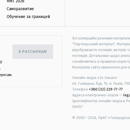
НМТ 2026
Саморазвитие
Обучение за границей
Всі комерційні рекламні матеріал
"Партнерський матеріал". Матеріа
відображають позицію авторів та 
К РАССЫЛКАМ
поглядів. Детальніше щодо рекл
цу
ознайомитись в правилах користу
Матеріали сайту призначені для 
,
ересам.
Онлайн-медіа «24 Канал»
пл. Галицька, буд. 15, м. Львів, 79
Телефон
+380 (32) 229-77-77
Адреса електронної пошти —
leg
Ідентифікатор онлайн-медіа в Реє
06057
© 2005—2026,
ПрАТ «Телерадіоко