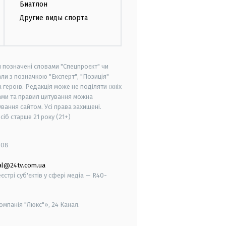
Биатлон
Другие виды спорта
и позначені словами "Спецпроєкт" чи
ли з позначкою "Експерт", "Позиція"
героїв. Редакція може не поділяти їхніх
ами та правил цитування можна
вання сайтом. Усі права захищені.
осіб старше
21 року (21+)
008
al@24tv.com.ua
стрі суб'єктів у сфері медіа — R40-
мпанія "Люкс"», 24 Канал.