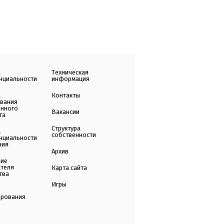
а
Техническая
нциальности
информация
а
Контакты
ования
енного
Вакансии
та
Структура
а
собственности
нциальности
ния
Архив
ние
ателя
Карта сайта
тва
Игры
ирования