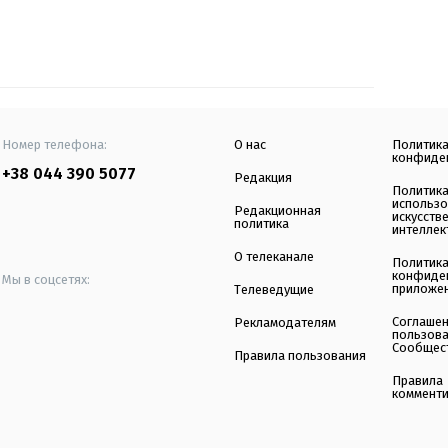
Номер телефона:
О нас
Политик
конфиде
+38 044 390 5077
Редакция
Политик
использ
Редакционная
искусств
политика
интеллек
О телеканале
Политик
конфиде
Мы в соцсетях:
приложе
Телеведущие
Соглаше
Рекламодателям
пользов
Сообщес
Правила пользования
Правила
коммент