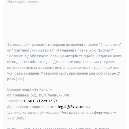
Наши приложения:
android
apple
smart tv
samsung smart tv
Всі комерційні рекламні матеріали позначені словами "Спецпроєкт"
чи "Партнерський матеріал". Матеріали з позначкою "Експерт",
"Позиція" відображають позицію авторів та героїв. Редакція може
не поділяти їхніх поглядів. Детальніше щодо реклами та правил
цитування можна ознайомитись в правилах користування сайтом.
Усі права захищені.
Матеріали сайту призначені для осіб старше
21
року (21+)
Онлайн-медіа «24 Канал»
пл. Галицька, буд. 15, м. Львів, 79008
Телефон
+380 (32) 229-77-77
Адреса електронної пошти —
legal@24tv.com.ua
Ідентифікатор онлайн-медіа в Реєстрі суб'єктів у сфері медіа —
R40-06057