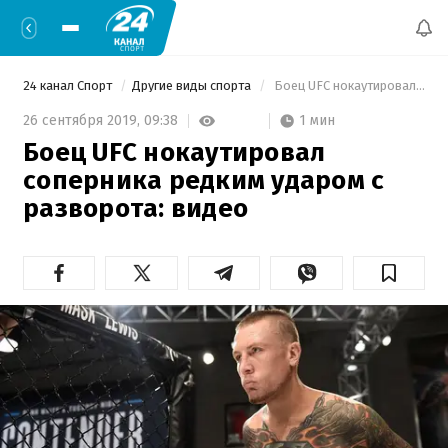
24 канал Спорт
Другие виды спорта
 Боец UFC нокаутировал соперника редким ударом с разворота: видео 
1 мин
26 сентября 2019,
09:38
Боец UFC нокаутировал
соперника редким ударом с
разворота: видео