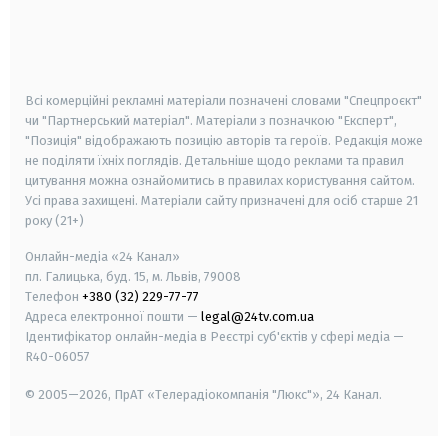
android
apple
smart tv
samsung smart tv
Всі комерційні рекламні матеріали позначені словами "Спецпроєкт"
чи "Партнерський матеріал". Матеріали з позначкою "Експерт",
"Позиція" відображають позицію авторів та героїв. Редакція може
не поділяти їхніх поглядів. Детальніше щодо реклами та правил
цитування можна ознайомитись в правилах користування сайтом.
Усі права захищені.
Матеріали сайту призначені для осіб старше
21
року (21+)
Онлайн-медіа «24 Канал»
пл. Галицька, буд. 15, м. Львів, 79008
Телефон
+380 (32) 229-77-77
Адреса електронної пошти —
legal@24tv.com.ua
Ідентифікатор онлайн-медіа в Реєстрі суб'єктів у сфері медіа —
R40-06057
© 2005—2026,
ПрАТ «Телерадіокомпанія "Люкс"», 24 Канал.