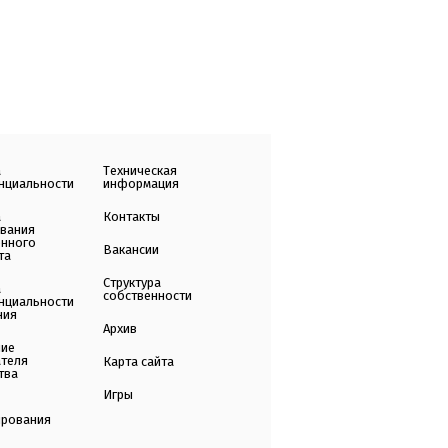
а
Техническая
нциальности
информация
а
Контакты
ования
енного
Вакансии
та
Структура
а
собственности
нциальности
ния
Архив
ние
ателя
Карта сайта
тва
Игры
ирования