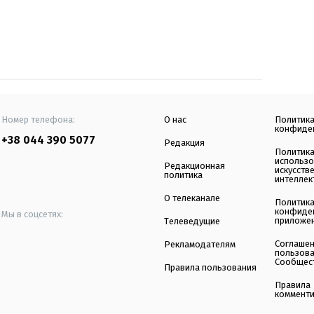
Номер телефона:
О нас
Политик
конфиде
+38 044 390 5077
Редакция
Политик
использ
Редакционная
искусств
политика
интеллек
О телеканале
Политик
конфиде
Мы в соцсетях:
приложе
Телеведущие
Соглаше
Рекламодателям
пользов
Сообщес
Правила пользования
Правила
коммент