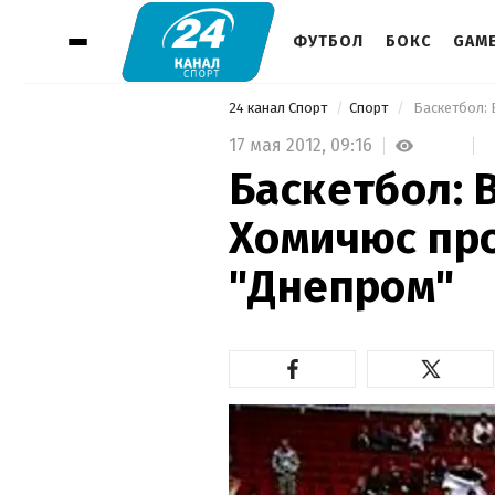
ФУТБОЛ
БОКС
GAM
24 канал Спорт
Спорт
 Баскетбол:
17 мая 2012,
09:16
Баскетбол: 
Хомичюс про
"Днепром"