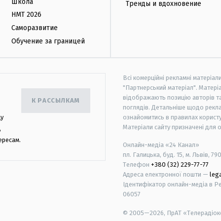
Школа
Тренды и вдохновение
НМТ 2026
Саморазвитие
Обучение за границей
Всі комерційні рекламні матеріал
"Партнерський матеріал". Матеріа
відображають позицію авторів та 
К РАССЫЛКАМ
поглядів. Детальніше щодо рекл
цу
ознайомитись в правилах користу
Матеріали сайту призначені для 
,
ересам.
Онлайн-медіа «24 Канал»
пл. Галицька, буд. 15, м. Львів, 79
Телефон
+380 (32) 229-77-77
Адреса електронної пошти —
leg
Ідентифікатор онлайн-медіа в Реє
06057
© 2005—2026,
ПрАТ «Телерадіоко