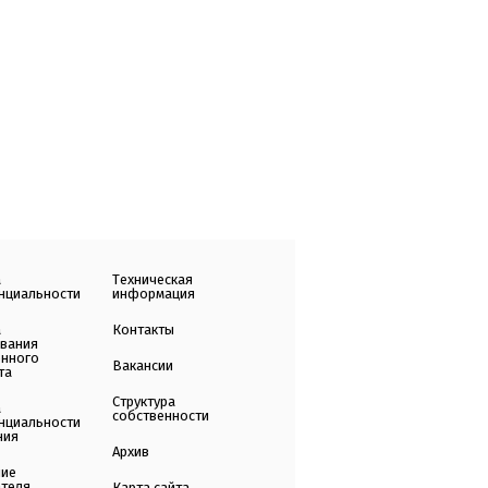
а
Техническая
нциальности
информация
а
Контакты
ования
енного
Вакансии
та
Структура
а
собственности
нциальности
ния
Архив
ние
ателя
Карта сайта