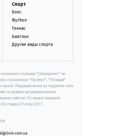
Спорт
Бокс
Футбол
Теннис
Биатлон
Другие виды спорта
и позначені словами "Спецпроєкт" чи
ли з позначкою "Експерт", "Позиція"
героїв. Редакція може не поділяти їхніх
ами та правил цитування можна
вання сайтом. Усі права захищені.
осіб старше
21 року (21+)
008
al@24tv.com.ua