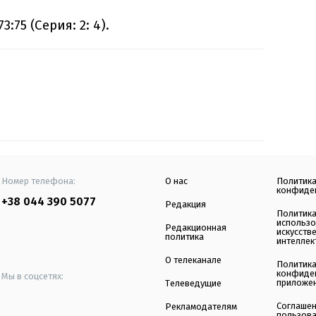
3:75 (Серия: 2: 4).
Номер телефона:
О нас
Политик
конфиде
+38 044 390 5077
Редакция
Политик
использ
Редакционная
искусств
политика
интеллек
О телеканале
Политик
конфиде
Мы в соцсетях:
приложе
Телеведущие
Соглаше
Рекламодателям
пользов