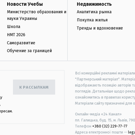
Новости Учебы
Недвижимость
Министерство образования и
Аналитика рынка
науки Украины
Покупка жилья
Школа
Тренды и вдохновение
НМТ 2026
Саморазвитие
Обучение за границей
Всі комерційні рекламні матеріал
"Партнерський матеріал". Матеріа
відображають позицію авторів та 
К РАССЫЛКАМ
поглядів. Детальніше щодо рекл
цу
ознайомитись в правилах користу
Матеріали сайту призначені для 
,
ересам.
Онлайн-медіа «24 Канал»
пл. Галицька, буд. 15, м. Львів, 79
Телефон
+380 (32) 229-77-77
Адреса електронної пошти —
leg