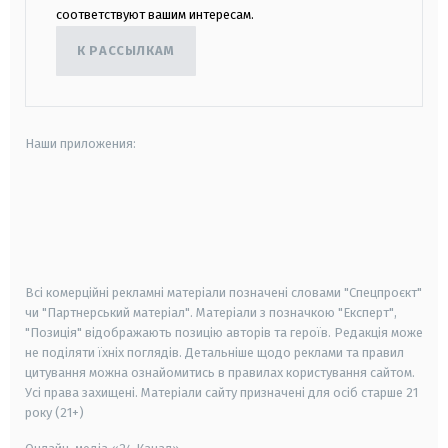
соответствуют вашим интересам.
К РАССЫЛКАМ
Наши приложения:
android
apple
smart tv
samsung smart tv
Всі комерційні рекламні матеріали позначені словами "Спецпроєкт"
чи "Партнерський матеріал". Матеріали з позначкою "Експерт",
"Позиція" відображають позицію авторів та героїв. Редакція може
не поділяти їхніх поглядів. Детальніше щодо реклами та правил
цитування можна ознайомитись в правилах користування сайтом.
Усі права захищені.
Матеріали сайту призначені для осіб старше
21
року (21+)