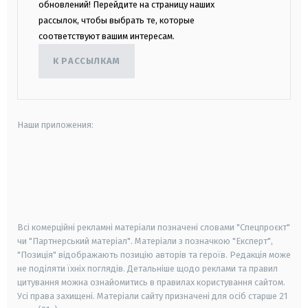
обновлений! Перейдите на страницу наших
рассылок, чтобы выбрать те, которые
соответствуют вашим интересам.
К РАССЫЛКАМ
Наши приложения:
android
apple
smart tv
samsung smart tv
Всі комерційні рекламні матеріали позначені словами "Спецпроєкт"
чи "Партнерський матеріал". Матеріали з позначкою "Експерт",
"Позиція" відображають позицію авторів та героїв. Редакція може
не поділяти їхніх поглядів. Детальніше щодо реклами та правил
цитування можна ознайомитись в правилах користування сайтом.
Усі права захищені.
Матеріали сайту призначені для осіб старше
21