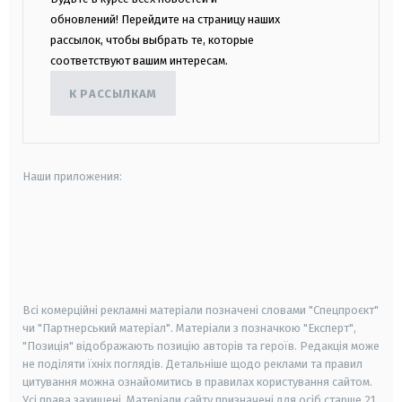
обновлений! Перейдите на страницу наших
рассылок, чтобы выбрать те, которые
соответствуют вашим интересам.
К РАССЫЛКАМ
Наши приложения:
android
apple
smart tv
samsung smart tv
Всі комерційні рекламні матеріали позначені словами "Спецпроєкт"
чи "Партнерський матеріал". Матеріали з позначкою "Експерт",
"Позиція" відображають позицію авторів та героїв. Редакція може
не поділяти їхніх поглядів. Детальніше щодо реклами та правил
цитування можна ознайомитись в правилах користування сайтом.
Усі права захищені.
Матеріали сайту призначені для осіб старше
21