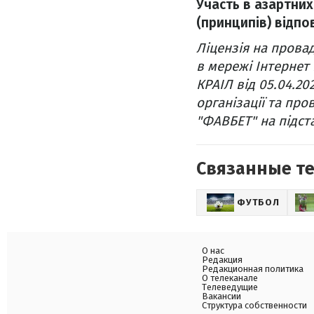
Участь в азартних
(принципів) відпов
Ліцензія на провад
в мережі Інтернет 
КРАІЛ від 05.04.20
організації та про
"ФАВБЕТ" на підста
Связанные т
ФУТБОЛ
О нас
Редакция
Редакционная политика
О телеканале
Телеведущие
Вакансии
Структура собственности