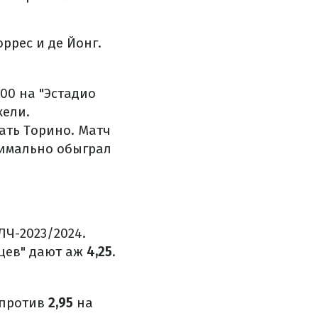
ррес и де Йонг.
00 на "Эстадио
кели.
ать Торино. Матч
нимально обыграл
ЛЧ-2023/2024.
нцев" дают аж
4,25
.
против
2,95
на