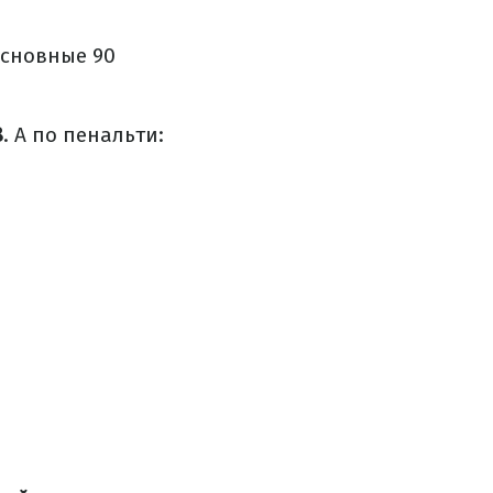
основные 90
8
. А по пенальти: