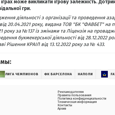
 іграх може викликати ігрову залежність. Дотр
ідальної гри.
ження діяльності з організації та проведення аза
від 20.04.2021 року, видана ТОВ "БК "ФАВБЕТ" на п
21 року за №137 із змінами та Ліцензія на провадж
ведення букмекерської діяльності від 28.12.2022 р
ві Рішення КРАІЛ від 13.12.2022 року за № 433.
емы:
ЛИГА ЧЕМПИОНОВ
ФК БАРСЕЛОНА
НАПОЛИ
FA
Рекламодателям
Правила пользования
Политика конфиденциальности
Техническая информация
Контакты
Архив