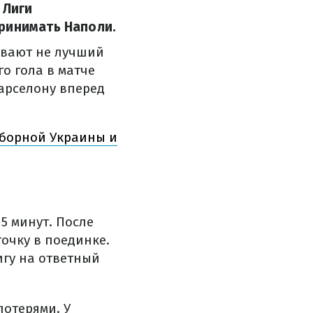
 Лиги
ринимать Наполи.
ивают не лучший
о гола в матче
арселону вперед
сборной Украины и
5 минут. После
точку в поединке.
гу на ответный
потерями. У