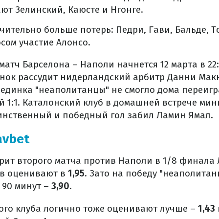
ют Зелинский, Каюсте и Нгонге.
чительно больше потерь: Педри, Гави, Бальде, То
сом участие Алонсо.
матч Барселона – Наполи начнется 12 марта в 22:
нок рассудит нидерландский арбитр Данни Мак
оединка "неаполитанцы" не смогло дома переигр
й 1:1. Каталонский клуб в домашней встрече ми
Единственный и победный гол забил Ламин Ямал.
avbet
рит второго матча против Наполи в 1/8 финала 
ев оценивают в
1,95
. Зато на победу "неаполита
 90 минут –
3,90
.
ого клуба логично тоже оценивают лучше –
1,43