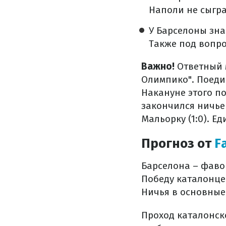
Наполи не сыгра
У Барселоны зна
Также под вопро
Важно!
Ответный 
Олимпико". Поеди
Накануне этого п
закончился ничье
Мальорку (1:0). 
Прогноз от
F
Барселона – фаво
Победу каталонц
Ничья в основные
Проход каталонск