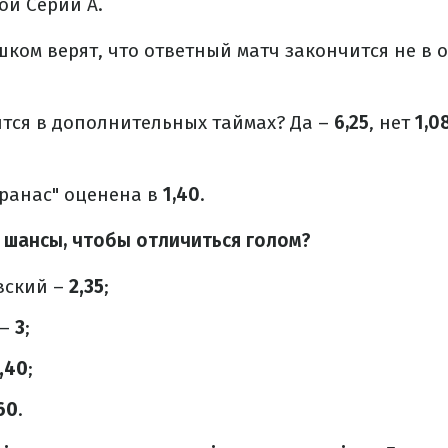
ой Серии А.
ком верят, что ответный матч закончится не в 
тся в дополнительных таймах? Да –
6,25
, нет
1,0
гранас" оценена в
1,40
.
 шансы, чтобы отличиться голом?
вский –
2,35
;
 –
3
;
,40
;
60
.