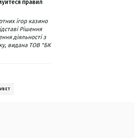
имуйтеся правил
ртних ігор казино
ідставі Рішення
ення діяльності з
оку, видана ТОВ "БК
VBET