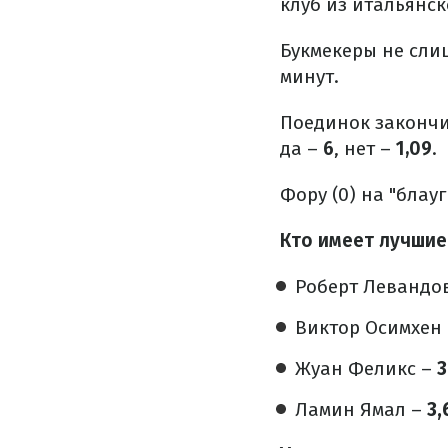
клуб из итальянск
Букмекеры не слиш
минут.
Поединок закончи
да –
6
, нет –
1,09
.
Фору (0) на "блау
Кто имеет лучшие
Роберт Левандо
Виктор Осимхен
Жуан Феликс –
3
Ламин Ямал –
3,