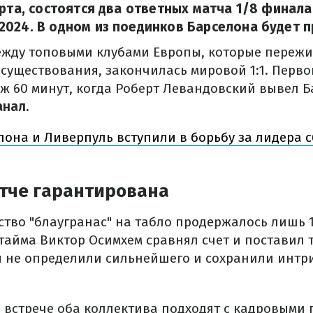
арта, состоятся два ответных матча 1/8 финала
024. В одном из поединков Барселона будет п
ежду топовыми клубами Европы, которые переж
существования, закончилась мировой 1:1. Первог
ж 60 минут, когда Роберт Левандовский вывел Б
анал.
лона и Ливерпуль вступили в борьбу за лидера 
атче гарантирована
тво "блаугранас" на табло продержалось лишь 1
тайма Виктор Осимхем сравнял счет и поставил 
 не определили сильнейшего и сохранили интри
 встрече оба коллектива подходят с кадровыми 