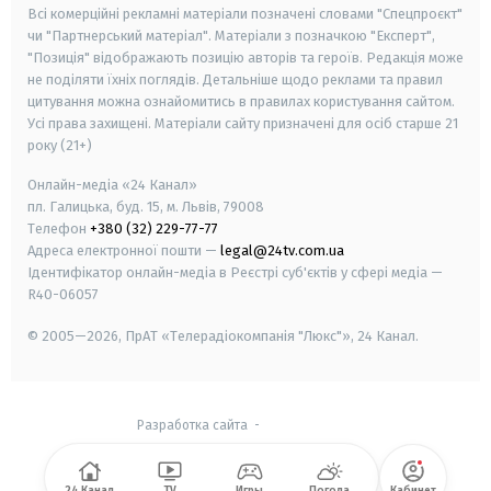
Всі комерційні рекламні матеріали позначені словами "Спецпроєкт"
чи "Партнерський матеріал". Матеріали з позначкою "Експерт",
"Позиція" відображають позицію авторів та героїв. Редакція може
не поділяти їхніх поглядів. Детальніше щодо реклами та правил
цитування можна ознайомитись в правилах користування сайтом.
Усі права захищені.
Матеріали сайту призначені для осіб старше
21
року (21+)
Онлайн-медіа «24 Канал»
пл. Галицька, буд. 15, м. Львів, 79008
Телефон
+380 (32) 229-77-77
Адреса електронної пошти —
legal@24tv.com.ua
Ідентифікатор онлайн-медіа в Реєстрі суб'єктів у сфері медіа —
R40-06057
© 2005—2026,
ПрАТ «Телерадіокомпанія "Люкс"», 24 Канал.
Разработка сайта
-
24 Канал
TV
Игры
Погода
Кабинет