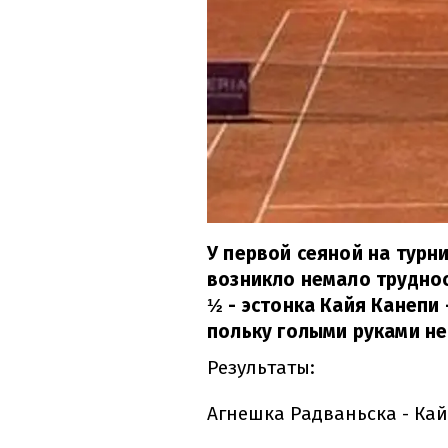
У первой сеяной на турн
возникло немало труднос
½ - эстонка Кайя Канепи 
польку голыми руками не
Результаты:
Агнешка Радваньска - Кай