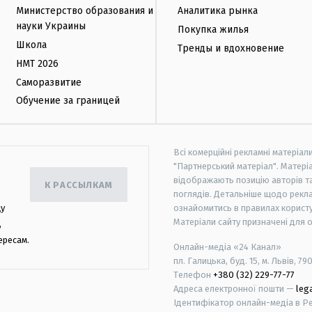
Министерство образования и
Аналитика рынка
науки Украины
Покупка жилья
Школа
Тренды и вдохновение
НМТ 2026
Саморазвитие
Обучение за границей
Всі комерційні рекламні матеріал
"Партнерський матеріал". Матеріа
відображають позицію авторів та 
К РАССЫЛКАМ
поглядів. Детальніше щодо рекл
цу
ознайомитись в правилах користу
Матеріали сайту призначені для 
,
ересам.
Онлайн-медіа «24 Канал»
пл. Галицька, буд. 15, м. Львів, 79
Телефон
+380 (32) 229-77-77
Адреса електронної пошти —
leg
Ідентифікатор онлайн-медіа в Реє