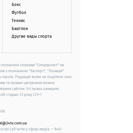
Бокс
Футбол
Теннис
Биатлон
Другие виды спорта
и позначені словами "Спецпроєкт" чи
ли з позначкою "Експерт", "Позиція"
героїв. Редакція може не поділяти їхніх
ами та правил цитування можна
вання сайтом. Усі права захищені.
осіб старше
21 року (21+)
008
al@24tv.com.ua
стрі суб'єктів у сфері медіа — R40-