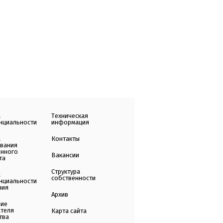
а
Техническая
нциальности
информация
а
Контакты
ования
енного
Вакансии
та
Структура
а
собственности
нциальности
ния
Архив
ние
ателя
Карта сайта
тва