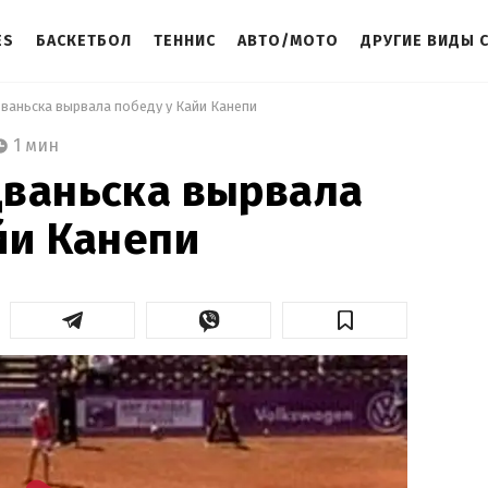
ES
БАСКЕТБОЛ
ТЕННИС
АВТО/МОТО
ДРУГИЕ ВИДЫ 
дваньска вырвала победу у Кайи Канепи 
1 мин
дваньска вырвала
йи Канепи