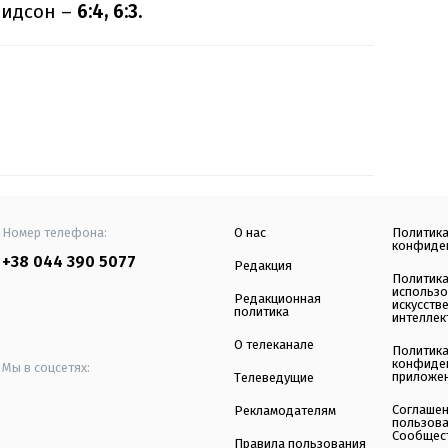
видсон –
6:4, 6:3.
Номер телефона:
О нас
Политик
конфиде
+38 044 390 5077
Редакция
Политик
использ
Редакционная
искусств
политика
интеллек
О телеканале
Политик
конфиде
Мы в соцсетях:
приложе
Телеведущие
Соглаше
Рекламодателям
пользов
Сообщес
Правила пользования