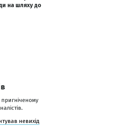
ди на шляху до
ів
 пригніченому
налістів.
нтував невихід