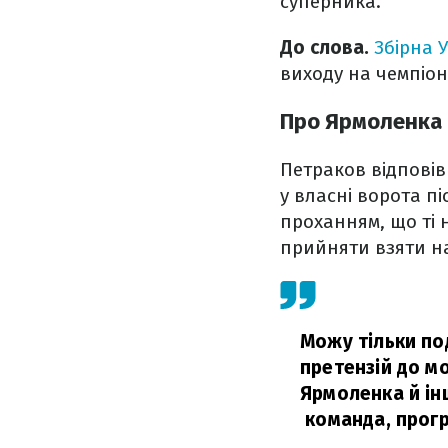
суперника.
До слова.
Збірна 
виходу на чемпіона
Про Ярмоленка
Петраков відпові
у власні ворота п
проханням, що ті 
прийняти взяти на
Можу тільки под
претензій до мо
Ярмоленка й ін
команда, прогр