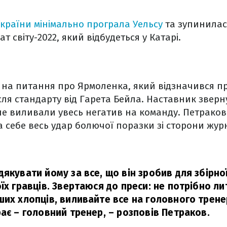
України мінімально програла Уельсу
та зупинилась
т світу-2022, який відбудеться у Катарі.
в на питання про Ярмоленка, який відзначився 
ісля стандарту від Гарета Бейла. Наставник зверн
не виливали увесь негатив на команду. Петраков
 себе весь удар болючої поразки зі сторони журн
якувати йому за все, що він зробив для збірно
їх гравців. Звертаюся до преси: не потрібно ли
ших хлопців, виливайте все на головного трене
ає – головний тренер,
– розповів Петраков.