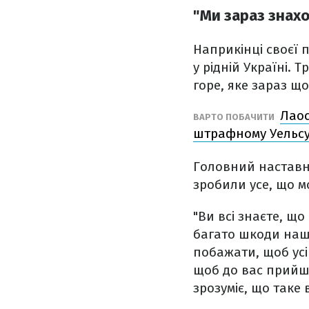
"Ми зараз знахо
Наприкінці своєї 
у рідній Україні. 
горе, яке зараз щ
Лаос
ВАРТО ПОБАЧИТИ
штрафному Уельс
Головний наставни
зробили усе, що м
"Ви всі знаєте, що
багато шкоди наші
побажати, щоб усі
щоб до вас прийшл
зрозуміє, що таке в