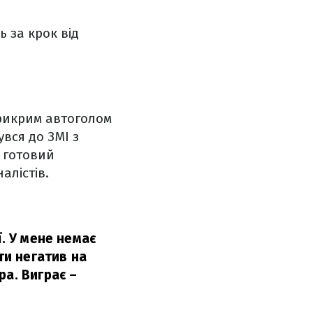
 за крок від
прикрим автоголом
увся до ЗМІ з
 готовий
алістів.
ї. У мене немає
ти негатив на
ра. Виграє –