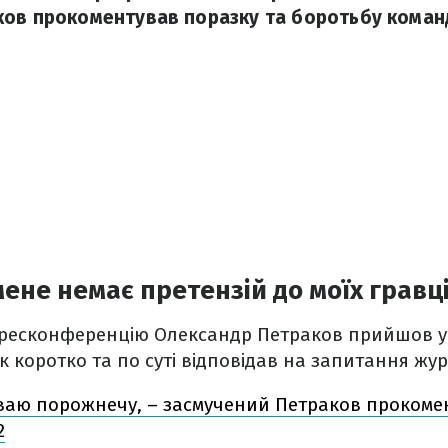
ов прокоментував поразку та боротьбу коман
мене немає претензій до моїх гравц
пресконференцію Олександр Петраков прийшов у
к коротко та по суті відповідав на запитання жур
ваю порожнечу, – засмучений Петраков прокоме
2