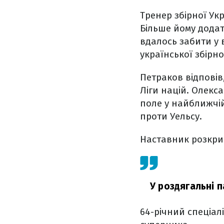
Тренер збірної Ук
Більше йому додат
вдалось забити у в
української збірно
Петраков відповів
Ліги націй. Олекс
поле у найближчій 
проти Уельсу.
Наставник розкрив
У роздягальні 
64-річний спеціал