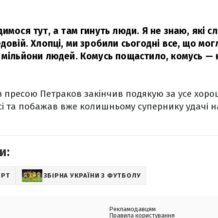
имося тут, а там гинуть люди. Я не знаю, які с
довій. Хлопці, ми зробили сьогодні все, що могл
 мільйони людей. Комусь пощастило, комусь — н
.
з пресою Петраков закінчив подякую за усе хор
ьсі та побажав вже колишньому супернику удачі н
и:
ОРТ
ЗБІРНА УКРАЇНИ З ФУТБОЛУ
Рекламодавцям
Правила користування