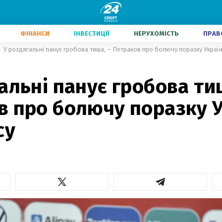
ФІНАНСИ
ІНВЕСТИЦІЇ
НЕРУХОМІСТЬ
ПРАВ
У роздягальні панує гробова тиша, – Петраков про болючу поразку Україн
альні панує гробова ти
в про болючу поразку 
су