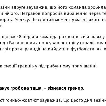
раїни вдруге зауважив, що його команда зробила
и нічого. Петраков попросив вибачення через т
орота Уельсу. Це єдиний момент у матчі, якого не
ї.
, що вже 8 червня команда розпочне свій шлях у
андр Васильович анонсував ротації у складі ком
грі проти Ірландії не вийдуть ті футболісти, які в
 емоції гравців у підтрибунному приміщенні.
панує гробова тиша,
– зізнався тренер.
іст "синьо-жовтих" зауважив, що цього дня везінн