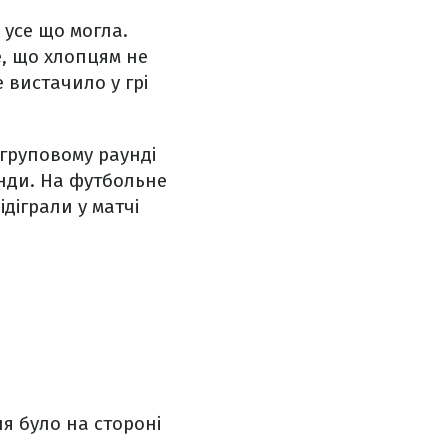
 усе що могла.
е, що хлопцям не
 вистачило у грі
 груповому раунді
анди. На футбольне
ідіграли у матчі
я було на стороні