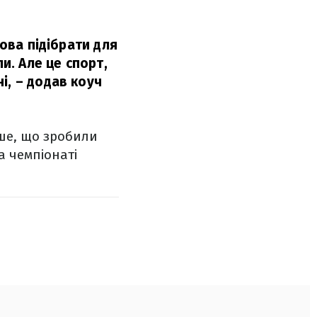
лова підібрати для
и. Але це спорт,
і,
– додав коуч
оше, що зробили
а чемпіонаті