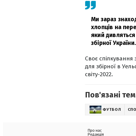
Ми зараз знаход
хлопців на пере
який дивляться
збірної України
Своє спілкування 
для збірної в Уел
світу-2022.
Пов'язані тем
ФУТБОЛ
СП
Про нас
Редакція