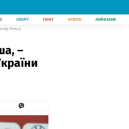
О
СПОРТ
FIGHT
ОСВІТА
ЛАЙФХАКИ
и від Уельсу
ша, –
України