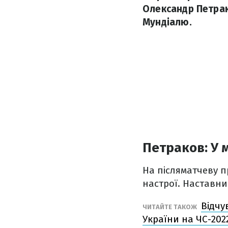
Олександр Петрак
Мундіалю.
Петраков: У 
На післяматчеву 
настрої. Наставни
Відчу
ЧИТАЙТЕ ТАКОЖ
України на ЧС-202