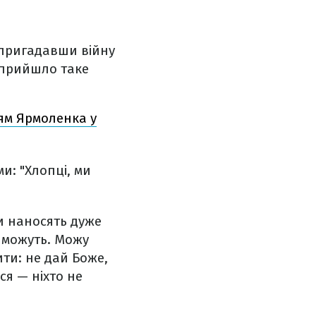
 пригадавши війну
о прийшло таке
ням Ярмоленка у
и: "Хлопці, ми
яни наносять дуже
к можуть. Можу
ти: не дай Боже,
ся — ніхто не