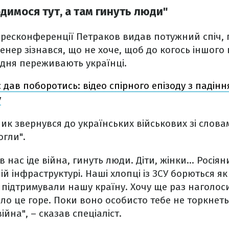
димося тут, а там гинуть люди"
пресконференції Петраков видав потужний спіч,
Тренер зізнався, що не хоче, щоб до когось іншог
одня переживають українці.
 дав поборотись: відео спірного епізоду з падін
у
к звернувся до українських військових зі словам
огли".
 в нас іде війна, гинуть люди. Діти, жінки... Росі
й інфраструктурі. Наші хлопці із ЗСУ борються я
 підтримували нашу країну. Хочу ще раз наголоси
о це горе. Поки воно особисто тебе не торкнеть
ійна", – сказав спеціаліст.