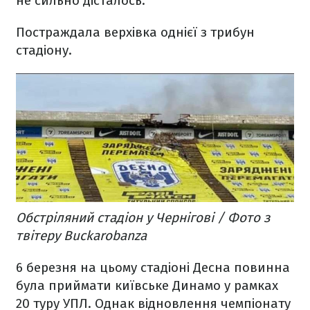
не сильно дісталось.
Постраждала верхівка однієї з трибун
стадіону.
Обстріляний стадіон у Чернігові / Фото з
твітеру Buckarobanza
6 березня на цьому стадіоні Десна повинна
була приймати київське Динамо у рамках
20 туру УПЛ. Однак відновлення чемпіонату