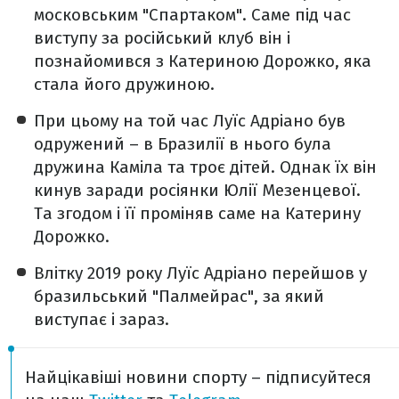
московським "Спартаком". Саме під час
виступу за російський клуб він і
познайомився з Катериною Дорожко, яка
стала його дружиною.
При цьому на той час Луїс Адріано був
одружений – в Бразилії в нього була
дружина Каміла та троє дітей. Однак їх він
кинув заради росіянки Юлії Мезенцевої.
Та згодом і її проміняв саме на Катерину
Дорожко.
Влітку 2019 року Луїс Адріано перейшов у
бразильський "Палмейрас", за який
виступає і зараз.
Найцікавіші новини спорту – підписуйтеся