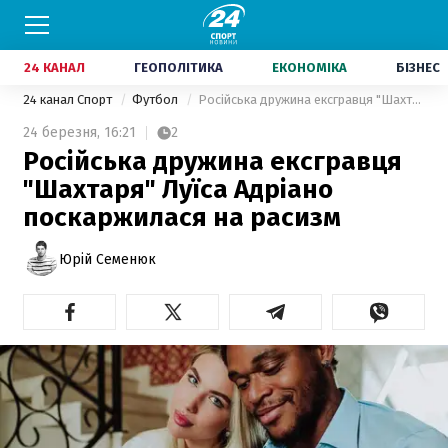
24 КАНАЛ
ГЕОПОЛІТИКА
ЕКОНОМІКА
БІЗНЕС
24 канал Спорт
Футбол
Російська дружина ексгравця "Шахтаря" Луїса Адріано поскаржилася на расизм
24 березня,
16:21
2
Російська дружина ексгравця
"Шахтаря" Луїса Адріано
поскаржилася на расизм
Юрій Семенюк