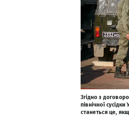
Згідно з договор
північної сусідки
станеться це, як