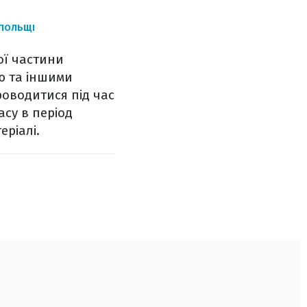
 ПОЛЬЩІ
ої частини
ю та іншими
роводитися під час
асу в період
еріалі.