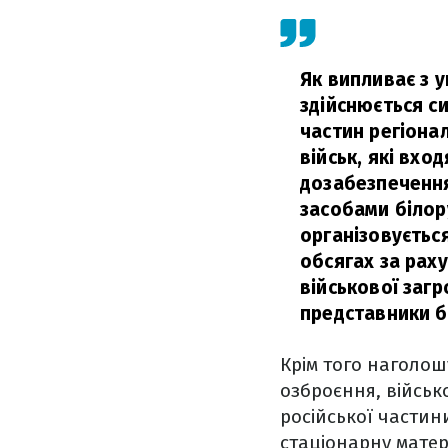
Як випливає з 
здійснюється с
частин регіонал
військ, які вхо
дозабезпечення
засобами білор
організовуєтьс
обсягах за рах
військової загр
представники б
Крім того наголош
озброєння, військ
російської частин
стаціонарну матер