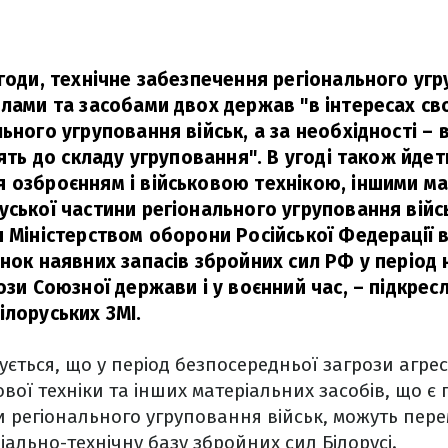
угоди, технічне забезпечення регіонального угр
илами та засобами двох держав "в інтересах св
ьного угруповання військ, а за необхідності – в
дять до складу угруповання". В угоді також йдет
 озброєнням і військовою технікою, іншими м
уської частини регіонального угруповання війс
я Міністерством оборони Російської Федерації 
унок наявних запасів збройних сил РФ у період
ози Союзної держави і у воєнний час,
– підкрес
ілоруських ЗМІ.
ується, що у період безпосередньої загрози агрес
ової техніки та інших матеріальних засобів, що 
и регіонального угруповання військ, можуть пер
іально-технічну базу збройних сил Білорусі.