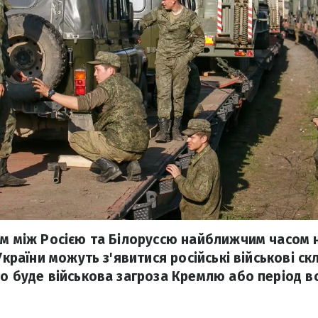
ом між Росією та Білоруссю найближчим часом н
 України можуть з'явитися російські військові с
що буде військова загроза Кремлю або період в