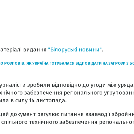
матеріалі видання
"Білоруські новини"
.
 РОЗПОВІВ, ЯК УКРАЇНА ГОТУВАЛАСЯ ВІДПОВІДАТИ НА ЗАГРОЗИ З БО
рналісти зробили відповідно до угоди між урядами
хнічного забезпечення регіонального угрупованн
ила в силу 14 листопада.
цей документ регулює питання взаємодії збройни
ії спільного технічного забезпечення регіональн