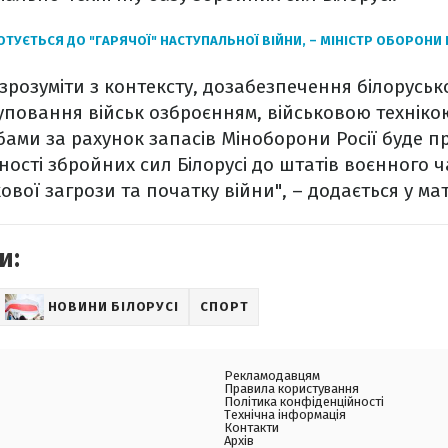
ОТУЄТЬСЯ ДО "ГАРЯЧОЇ" НАСТУПАЛЬНОЇ ВІЙНИ, – МІНІСТР ОБОРОНИ
зрозуміти з контексту, дозабезпечення білоруськ
уповання військ озброєнням, військовою техніко
бами за рахунок запасів Міноборони Росії буде п
ості збройних сил Білорусі до штатів воєнного ч
вої загрози та початку війни", – додається у мат
и:
НОВИНИ БІЛОРУСІ
СПОРТ
Рекламодавцям
Правила користування
Політика конфіденційності
Технічна інформація
Контакти
Архів