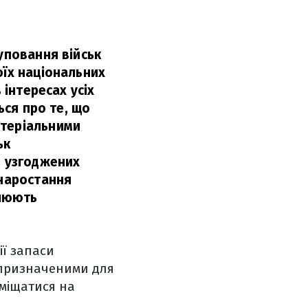
уповання військ
оїх національних
 інтересах усіх
ься про те, що
атеріальними
ьк
в узгоджених
 наростання
люють
ії запаси
є призначеними для
еміщатися на