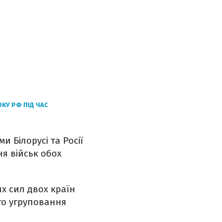
КУ РФ ПІД ЧАС
 Білорусі та Росії
я військ обох
х сил двох країн
ого угруповання