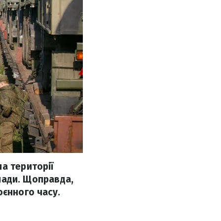
а території
клади. Щоправда,
оєнного часу.