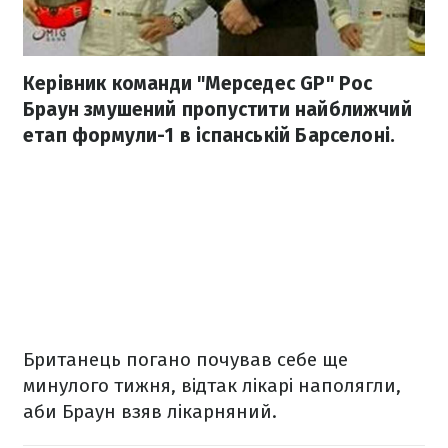
Керівник команди "Мерседес GP" Рос
Браун змушений пропустити найближчий
етап формули-1 в іспанській Барселоні.
Британець погано почував себе ще
минулого тижня, відтак лікарі наполягли,
аби Браун взяв лікарняний.