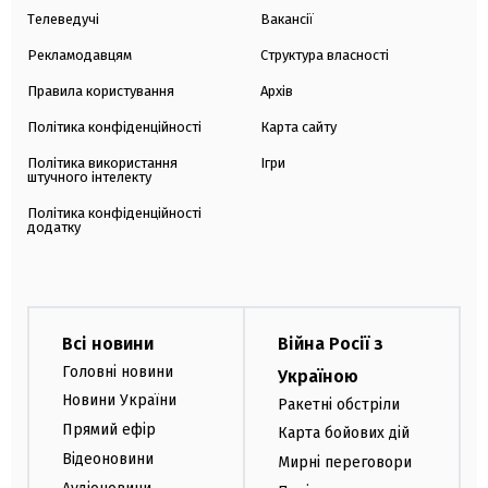
Телеведучі
Вакансії
Рекламодавцям
Структура власності
Правила користування
Архів
Політика конфіденційності
Карта сайту
Політика використання
Ігри
штучного інтелекту
Політика конфіденційності
додатку
Всі новини
Війна Росії з
Головні новини
Україною
Новини України
Ракетні обстріли
Прямий ефір
Карта бойових дій
Відеоновини
Мирні переговори