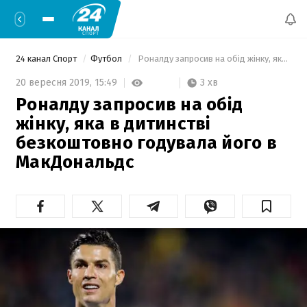
24 канал Спорт
Футбол
 Роналду запросив на обід жінку, яка в дитинстві безкоштовно годувала його в МакДональдс 
3 хв
20 вересня 2019,
15:49
Роналду запросив на обід
жінку, яка в дитинстві
безкоштовно годувала його в
МакДональдс