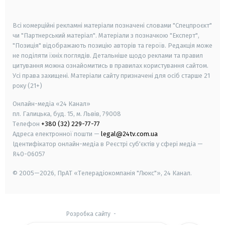
smart tv
samsung smart tv
Всі комерційні рекламні матеріали позначені словами "Спецпроєкт"
чи "Партнерський матеріал". Матеріали з позначкою "Експерт",
"Позиція" відображають позицію авторів та героїв. Редакція може
не поділяти їхніх поглядів. Детальніше щодо реклами та правил
цитування можна ознайомитись в правилах користування сайтом.
Усі права захищені.
Матеріали сайту призначені для осіб старше
21
року (21+)
Онлайн-медіа «24 Канал»
пл. Галицька, буд. 15, м. Львів, 79008
Телефон
+380 (32) 229-77-77
Адреса електронної пошти —
legal@24tv.com.ua
Ідентифікатор онлайн-медіа в Реєстрі суб'єктів у сфері медіа —
R40-06057
© 2005—2026,
ПрАТ «Телерадіокомпанія "Люкс"», 24 Канал.
Розробка сайту
-