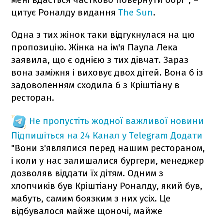
цитує Роналду видання
The Sun
.
Одна з тих жінок таки відгукнулася на цю
пропозицію. Жінка на ім'я Паула Лека
заявила, що є однією з тих дівчат. Зараз
вона заміжня і виховує двох дітей. Вона б із
задоволенням сходила б з Кріштіану в
ресторан.
Не пропустіть жодної важливої новини
Підпишіться на 24 Канал у Telegram
Додати
"Вони з'являлися перед нашим рестораном,
і коли у нас залишалися бургери, менеджер
дозволяв віддати їх дітям. Одним з
хлопчиків був Кріштіану Роналду, який був,
мабуть, самим боязким з них усіх. Це
відбувалося майже щоночі, майже