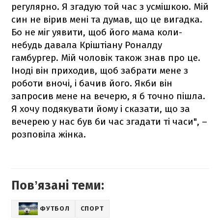
регулярно. Я згадую той час з усмішкою. Мій
син не вірив мені та думав, що це вигадка.
Бо не міг уявити, щоб його мама коли-
небудь давала Кріштіану Роналду
гамбургер. Мій чоловік також знав про це.
Іноді він приходив, щоб забрати мене з
роботи вночі, і бачив його. Якби він
запросив мене на вечерю, я б точно пішла.
Я хочу подякувати йому і сказати, що за
вечерею у нас був би час згадати ті часи", –
розповіла жінка.
Повʼязані теми:
ФУТБОЛ
СПОРТ