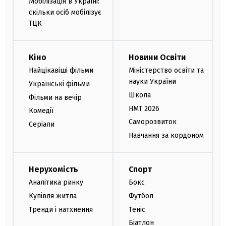
Мобілізація в Україні:
скільки осіб мобілізує
ТЦК
Кіно
Новини Освіти
Найцікавіші фільми
Міністерство освіти та
науки України
Українські фільми
Школа
Фільми на вечір
НМТ 2026
Комедії
Саморозвиток
Серіали
Навчання за кордоном
Нерухомість
Спорт
Аналітика ринку
Бокс
Купівля житла
Футбол
Тренди і натхнення
Теніс
Біатлон