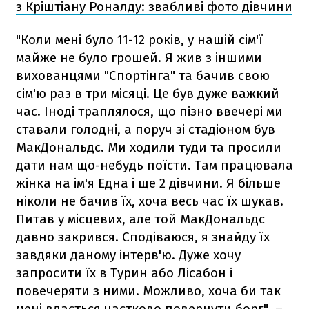
з Кріштіану Роналду: звабливі фото дівчини
"Коли мені було 11-12 років, у нашій сім'ї
майже не було грошей. Я жив з іншими
вихованцями "Спортінга" та бачив свою
сім'ю раз в три місяці. Це був дуже важкий
час. Іноді траплялося, що пізно ввечері ми
ставали голодні, а поруч зі стадіоном був
МакДональдс. Ми ходили туди та просили
дати нам що-небудь поїсти. Там працювала
жінка на ім'я Една і ще 2 дівчини. Я більше
ніколи не бачив їх, хоча весь час їх шукав.
Питав у місцевих, але той МакДональдс
давно закрився. Сподіваюся, я знайду їх
завдяки даному інтерв'ю. Дуже хочу
запросити їх в Турин або Лісабон і
повечеряти з ними. Можливо, хоча би так
мені вдасться частково повернути борг", –