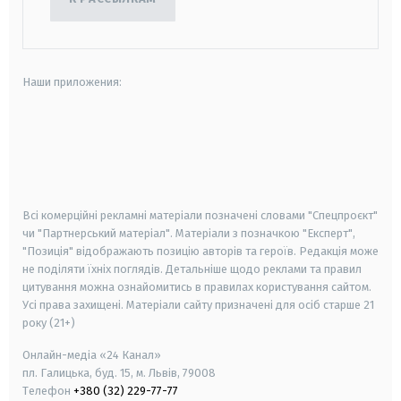
Наши приложения:
android
apple
smart tv
samsung smart tv
Всі комерційні рекламні матеріали позначені словами "Спецпроєкт"
чи "Партнерський матеріал". Матеріали з позначкою "Експерт",
"Позиція" відображають позицію авторів та героїв. Редакція може
не поділяти їхніх поглядів. Детальніше щодо реклами та правил
цитування можна ознайомитись в правилах користування сайтом.
Усі права захищені.
Матеріали сайту призначені для осіб старше
21
року (21+)
Онлайн-медіа «24 Канал»
пл. Галицька, буд. 15, м. Львів, 79008
Телефон
+380 (32) 229-77-77