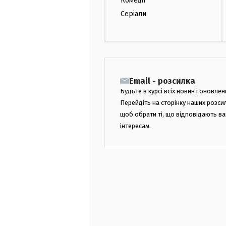
Комедії
Серіали
Email - розсилка
Будьте в курсі всіх новин і оновлен
Перейдіть на сторінку наших розси
щоб обрати ті, що відповідають в
інтересам.