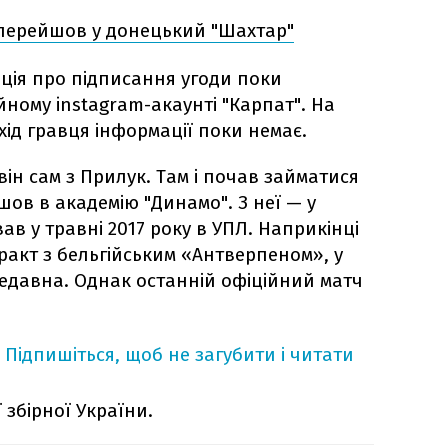
перейшов у донецький "Шахтар"
ція про підписання угоди поки
йному instagram-акаунті "Карпат". На
хід гравця інформації поки немає.
ін сам з Прилук. Там і почав займатися
ов в академію "Динамо". З неї — у
вав у травні 2017 року в УПЛ. Наприкінці
ракт з бельгійським «Антверпеном», у
недавна. Однак останній офіційний матч
Підпишіться, щоб не загубити і читати
збірної України.