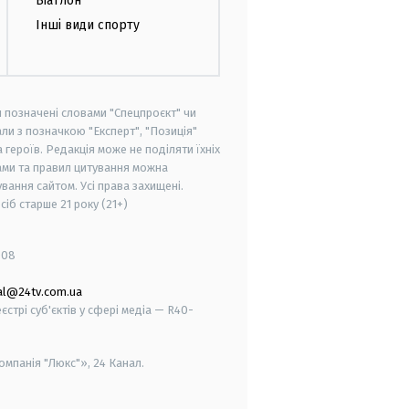
Біатлон
Інші види спорту
и позначені словами "Спецпроєкт" чи
ли з позначкою "Експерт", "Позиція"
героїв. Редакція може не поділяти їхніх
ами та правил цитування можна
вання сайтом. Усі права захищені.
осіб старше
21 року (21+)
008
al@24tv.com.ua
стрі суб'єктів у сфері медіа — R40-
мпанія "Люкс"», 24 Канал.