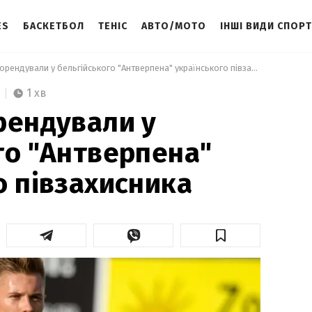
ES
БАСКЕТБОЛ
ТЕНІС
АВТО/МОТО
ІНШІ ВИДИ СПОР
 "Карпати" орендували у бельгійського "Антверпена" українського півзахисника 
1 хв
рендували у
го "Антверпена"
о півзахисника