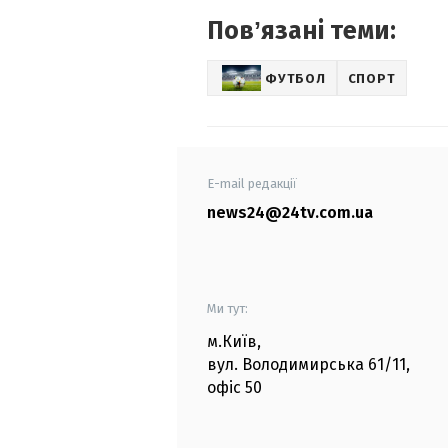
Повʼязані теми:
ФУТБОЛ
СПОРТ
E-mail редакції
news24@24tv.com.ua
Ми тут:
м.Київ
,
вул. Володимирська
61/11,
офіс
50