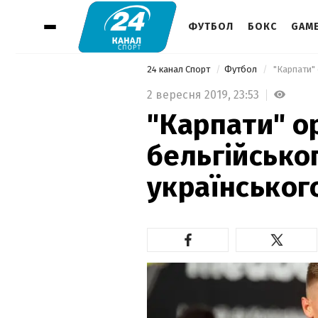
ФУТБОЛ
БОКС
GAM
24 канал Спорт
Футбол
2 вересня 2019,
23:53
"Карпати" о
бельгійсько
українськог