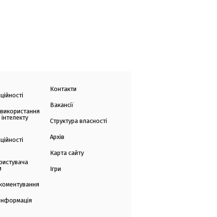
Контакти
ційності
Вакансії
 використання
 інтелекту
Структура власності
Архів
ційності
Карта сайту
ристувача
и
Ігри
коментування
 інформація