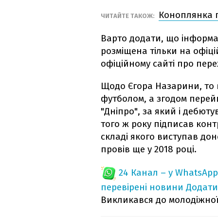
Коноплянка 
ЧИТАЙТЕ ТАКОЖ:
Варто додати, що інформа
розміщена тільки на офіці
офіційному сайті про пере
Щодо Єгора Назарини, то в
футболом, а згодом перейш
"Дніпро", за який і дебюту
того ж року підписав конт
складі якого виступав до
провів ще у 2018 році.
24 Канал – у WhatsApp
перевірені новини
Додати
Викликався до молодіжної 