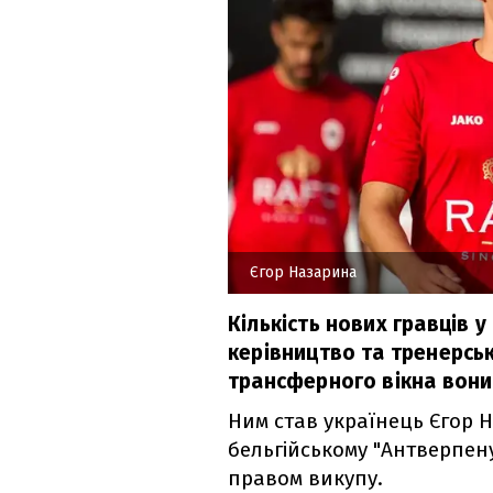
Єгор Назарина
Кількість нових гравців 
керівництво та тренерсь
трансферного вікна вони
Ним став українець Єгор 
бельгійському "Антверпен
правом викупу.