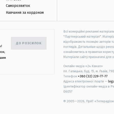
Саморозвиток
Навчання за кордоном
Всі комерційні рекламні матеріал
"Партнерський матеріал". Матеріа
відображають позицію авторів та 
ДО РОЗСИЛОК
ь!
поглядів. Детальніше щодо рекл
лок,
ознайомитись в правилах користу
Матеріали сайту призначені для 
ашим
Онлайн-медіа «24 Канал»
пл. Галицька, буд. 15, м. Львів, 79
Телефон
+380 (32) 229-77-77
Адреса електронної пошти —
leg
Ідентифікатор онлайн-медіа в Реє
06057
© 2005—2026,
ПрАТ «Телерадіоко