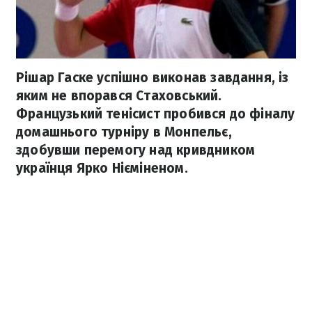
Рішар Гаске успішно виконав завдання, із
яким не впорався Стаховський.
Французький тенісист пробився до фіналу
домашнього турніру в Монпельє,
здобувши перемогу над кривдником
українця Ярко Нієміненом.