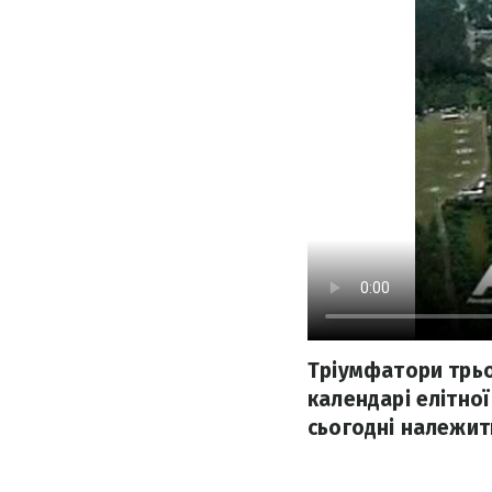
Тріумфатори трьо
календарі елітної
сьогодні належить