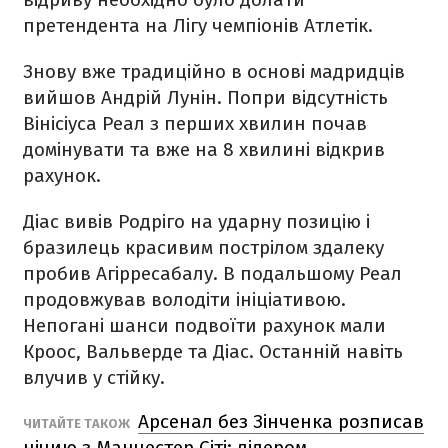
претендента на Лігу чемпіонів Атлетік.
Знову вже традиційно в основі мадридців
вийшов Андрій Лунін. Попри відсутність
Вінісіуса Реал з перших хвилин почав
домінувати та вже на 8 хвилині відкрив
рахунок.
Діас вивів Родріго на ударну позицію і
бразилець красивим пострілом здалеку
пробив Агірресабалу. В подальшому Реал
продовжував володіти ініціативою.
Непогані шанси подвоїти рахунок мали
Кроос, Вальверде та Діас. Останній навіть
влучив у стійку.
Арсенал без Зінченка розписав
ЧИТАЙТЕ ТАКОЖ
нічию з Манчестер Сіті: лідером