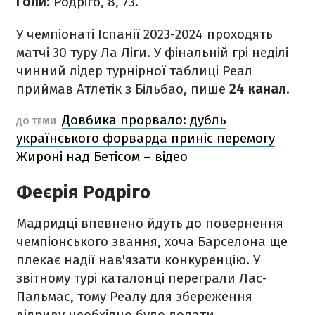
Голи
: Родріго, 8, 73.
У чемпіонаті Іспанії 2023-2024 проходять
матчі 30 туру Ла Ліги. У фінальній грі неділі
чинний лідер турнірної таблиці Реал
приймав Атлетік з Більбао, пише
24 канал
.
Довбика прорвало: дубль
ДО ТЕМИ
українського форварда приніс перемогу
Жироні над Бетісом – відео
Феєрія Родріго
Мадридці впевнено йдуть до повернення
чемпіонського звання, хоча Барселона ще
плекає надії нав'язати конкуренцію. У
звітному турі каталонці переграли Лас-
Пальмас, тому Реалу для збереження
відриву необхідно було долати