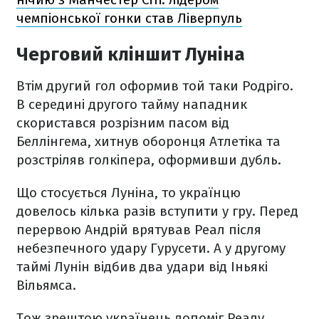
чемпіонської гонки став Ліверпуль
Черговий кліншит Луніна
Втім другий гол оформив той таки Родріго.
В середині другого тайму нападник
скористався розрізним пасом від
Беллінгема, хитнув оборонця Атлетіка та
розстріляв голкіпера, оформивши дубль.
Що стосується Луніна, то українцю
довелось кілька разів вступити у гру. Перед
перервою Андрій врятував Реал після
небезпечного удару Гурусети. А у другому
таймі Лунін відбив два удари від Іньякі
Вільямса.
Тож зрештою українець допоміг Реалу