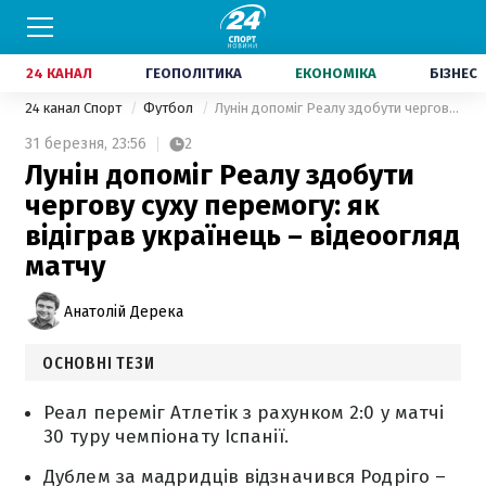
24 КАНАЛ
ГЕОПОЛІТИКА
ЕКОНОМІКА
БІЗНЕС
24 канал Спорт
Футбол
Лунін допоміг Реалу здобути чергову суху перемогу: як відіграв українець – відеоогляд матчу
31 березня,
23:56
2
Лунін допоміг Реалу здобути
чергову суху перемогу: як
відіграв українець – відеоогляд
матчу
Анатолій Дерека
ОСНОВНІ ТЕЗИ
Реал переміг Атлетік з рахунком 2:0 у матчі
30 туру чемпіонату Іспанії.
Дублем за мадридців відзначився Родріго –