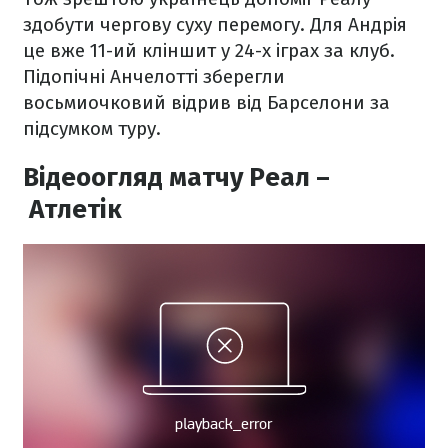
здобути чергову суху перемогу. Для Андрія
це вже 11-ий кліншит у 24-х іграх за клуб.
Підопічні Анчелотті зберегли
восьмиочковий відрив від Барселони за
підсумком туру.
Відеоогляд матчу Реал –
Атлетік