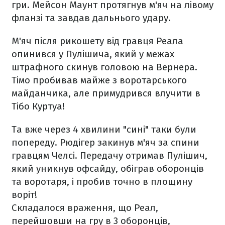
гри. Мейсон Маунт протягнув м'яч на лівому
фланзі та завдав дальнього удару.
М'яч після рикошету від гравця Реала
опинився у Пулішича, який у межах
штрафного скинув головою на Вернера.
Тімо пробивав майже з воротарського
майданчика, але примудрився влучити в
Тібо Куртуа!
Та вже через 4 хвилини "сині" таки були
попереду. Рюдігер закинув м'яч за спини
гравцям Челсі. Передачу отримав Пулішич,
який уникнув офсайду, обіграв оборонців
та воротаря, і пробив точно в площину
воріт!
Складалося враження, що Реал,
перейшовши на гру в 3 оборонців,