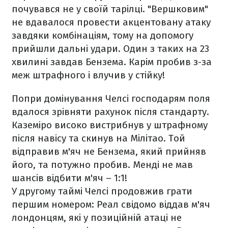
почувався не у своїй тарілці. "Вершковим"
не вдавалося провести акцентовану атаку
завдяки комбінаціям, тому на допомогу
прийшли дальні удари. Один з таких на 23
хвилині завдав Бензема. Карім пробив з-за
меж штрафного і влучив у стійку!
Попри домінування Челсі господарям поля
вдалося зрівняти рахунок після стандарту.
Каземіро високо вистрибнув у штрафному
після навісу та скинув на Мілітао. Той
відправив м'яч не Бензема, який прийняв
його, та потужно пробив. Менді не мав
шансів відбити м'яч – 1:1!
У другому таймі Челсі продовжив грати
першим номером: Реал свідомо віддав м'яч
лондонцям, які у позиційній атаці не