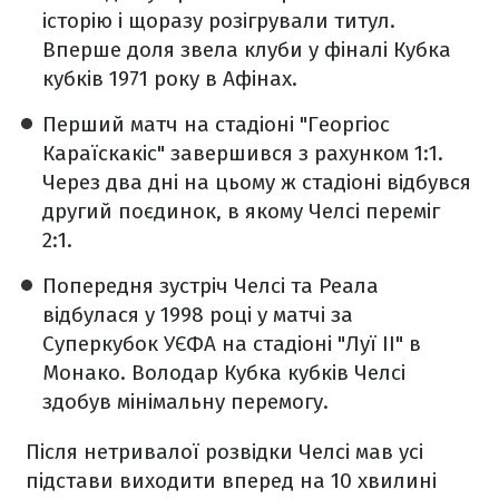
історію і щоразу розігрували титул.
Вперше доля звела клуби у фіналі Кубка
кубків 1971 року в Афінах.
Перший матч на стадіоні "Георгіос
Караїскакіс" завершився з рахунком 1:1.
Через два дні на цьому ж стадіоні відбувся
другий поєдинок, в якому Челсі переміг
2:1.
Попередня зустріч Челсі та Реала
відбулася у 1998 році у матчі за
Суперкубок УЄФА на стадіоні "Луї II" в
Монако. Володар Кубка кубків Челсі
здобув мінімальну перемогу.
Після нетривалої розвідки Челсі мав усі
підстави виходити вперед на 10 хвилині