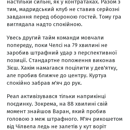
настільки сильні, як у контратаках. Разом з
тим, мадридський клуб не ставив серйозні
завдання перед обороною гостей. Тому гра
виглядала надто спокійною.
Увесь другий тайм команди мовчали
попереду, поки Челсі на 79 хвилині не
заробив штрафний удар з перспективної
позиції. Стандартне положення виконав
Зієш. Хакім намагався поцілити у дев'ятку,
але пробив ближче до центру. Куртуа
спокійно забрав м'яч до рук.
Реал активізувався тільки наприкінці
поєдинку. Зокрема, на 88 хвилині свій
момент знайшов Варан, який пробив
головою з меж штрафного. М'яч рикошетом
від Чілвела ледь не залетів у кут воріт