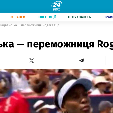
ФІНАНСИ
ІНВЕСТИЦІЇ
НЕРУХОМІСТЬ
ПРАВ
Радванська — переможниця Rogers Cup
ька — переможниця Rog