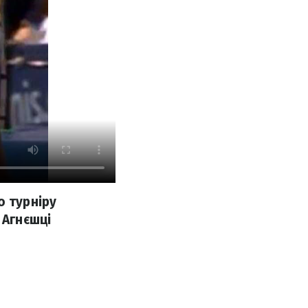
о турніру
 Агнєшці