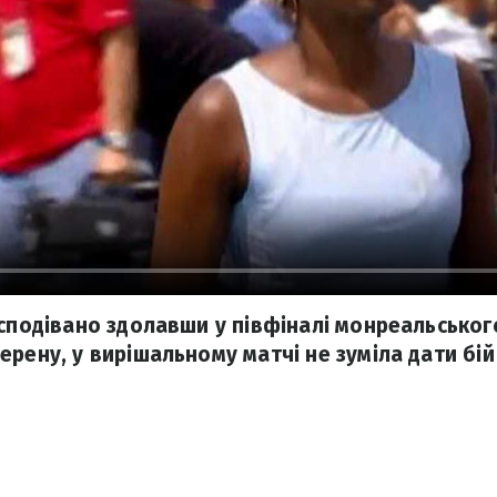
есподівано здолавши у півфіналі монреальськог
рену, у вирішальному матчі не зуміла дати бій