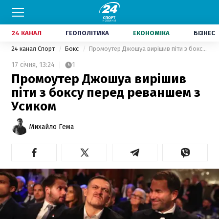
24 КАНАЛ
ГЕОПОЛІТИКА
ЕКОНОМІКА
БІЗНЕС
24 канал Спорт
Бокс
Промоутер Джошуа вирішив піти з боксу перед реваншем з Усиком
17 січня,
13:24
1
Промоутер Джошуа вирішив
піти з боксу перед реваншем з
Усиком
Михайло Гема