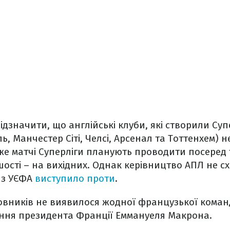
ідзначити, що англійські клуби, які створили Суп
ь, Манчестер Сіті, Челсі, Арсенал та Тоттенхем) 
е матчі Суперліги планують проводити посеред 
ості – на вихідних. Однак керівництво АПЛ не с
о з УЄФА
виступило проти
.
овників не виявилося жодної французької команд
ння президента Франції Еммануеля Макрона.