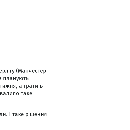
ерлігу (Манчестер
не планують
тижня, а грати в
хвалило таке
и. І таке рішення