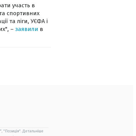
рати участь в
 та спортивних
ї та ліги, УЄФА і
их", –
заявили
в
", "Позиція". Детальніше