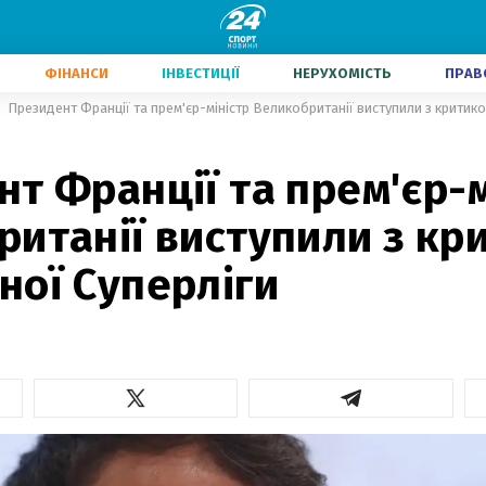
ФІНАНСИ
ІНВЕСТИЦІЇ
НЕРУХОМІСТЬ
ПРАВ
Президент Франції та прем'єр-міністр Великобританії виступили з критик
т Франції та прем'єр-м
ританії виступили з кр
ної Суперліги