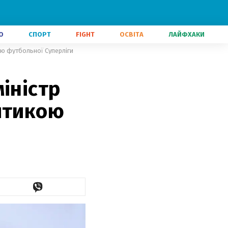
О
СПОРТ
FIGHT
ОСВІТА
ЛАЙФХАКИ
ою футбольної Суперліги
іністр
итикою