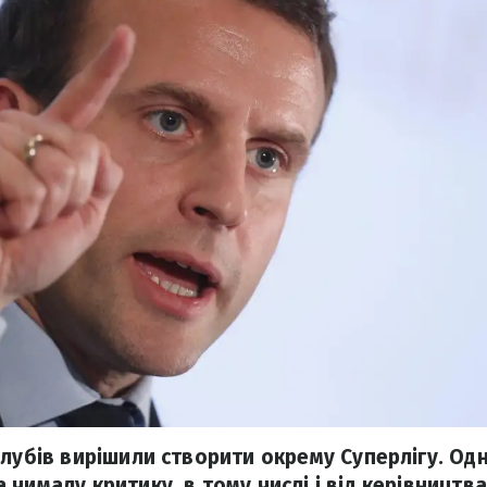
клубів вирішили створити окрему Суперлігу. Од
чималу критику, в тому числі і від керівництв