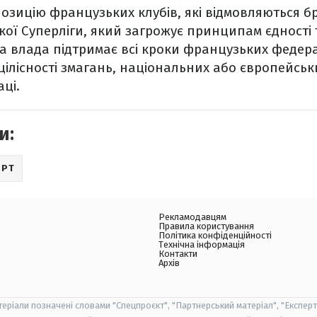
позицію французьких клубів, які відмовляються б
кої Суперліги, який загрожує принципам єдності
а влада підтримає всі кроки французьких федераці
цілісності змагань, національних або європейськ
ці.
и:
ОРТ
Рекламодавцям
Правила користування
Політика конфіденційності
Технічна інформація
Контакти
Архів
теріали позначені словами "Спецпроєкт", "Партнерський матеріал", "Експерт