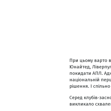
При цьому варто в
Юнайтед, Ліверпул
покидати АПЛ. Адж
національній перш
рішення. І спільн
Серед клубів-засн
викликало схвале