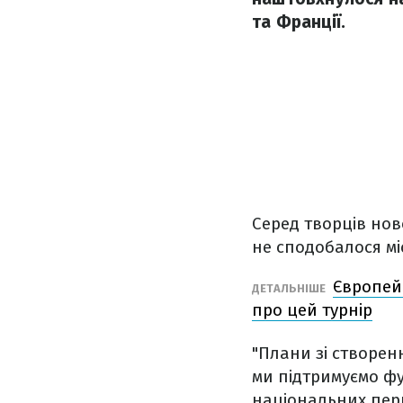
та Франції.
Серед творців ново
не сподобалося мі
Європейс
ДЕТАЛЬНІШЕ
про цей турнір
"Плани зі створен
ми підтримуємо фу
національних перш