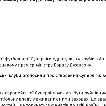
ї футбольної Суперліги одразу шість клубів з Анг
сцевому прем'єр-міністру Борису Джонсону.
ькі клуби оголосили про створення Суперліги: в
ня європейської Суперліги можуть бути руйнівним
тбольну владу у вживаних ними заходах. Це вда
остей, і це торкнеться фанатів по всій країні. З