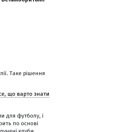
лії. Таке рішення
се, що варто знати
и для футболу, і
рить по основі
алучені клуби