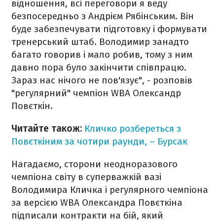
відношення, всі переговори я веду
безпосередньо з Андрієм Рябінським. Він
буде забезпечувати підготовку і формувати
тренерський штаб. Володимир занадто
багато говорив і мало робив, тому з ним
давно пора було закінчити співпрацю.
Зараз нас нічого не пов'язує", - розповів
"регулярний" чемпіон WBA Олександр
Повєткін.
Читайте також:
Кличко розбереться з
Повєткіним за чотири раунди, – Бурсак
Нагадаємо, сторони неодноразового
чемпіона світу в суперважкій вазі
Володимира Кличка і регулярного чемпіона
за версією WBA Олександра Повєткіна
підписали контракти на бій, який