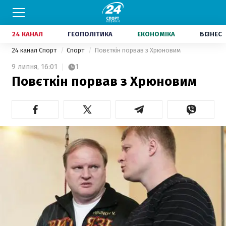
24 КАНАЛ
ГЕОПОЛІТИКА
ЕКОНОМІКА
БІЗНЕС
24 канал Спорт
Спорт
Повєткін порвав з Хрюновим
9 липня,
16:01
1
Повєткін порвав з Хрюновим