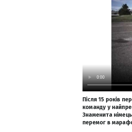
Після 15 років п
команду у найпре
Знаменита німець
перемог в марафо