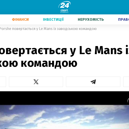
ФІНАНСИ
ІНВЕСТИЦІЇ
НЕРУХОМІСТЬ
ПРАВ
Porshe повертається у Le Mans із заводською командою
овертається у Le Mans і
кою командою