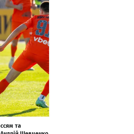
іссям та
 Андрій Шевченко.