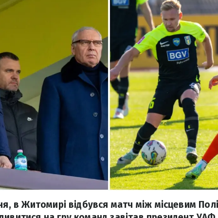
ня, в Житомирі відбувся матч між місцевим Пол
дивитися на гру команд завітав президент УАФ