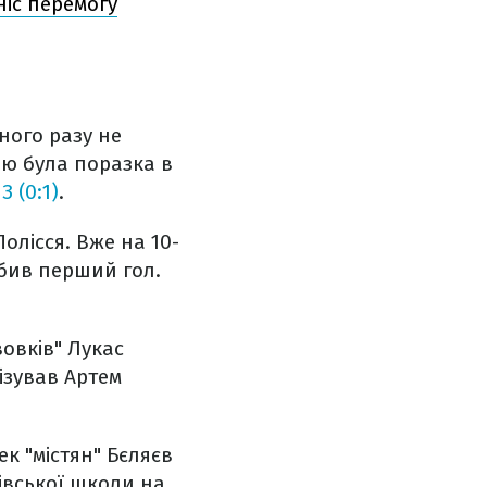
ніс перемогу
ного разу не
ою була поразка в
 (0:1)
.
Полісся. Вже на 10-
абив перший гол.
вовків" Лукас
ізував Артем
ек "містян" Бєляєв
івської школи на