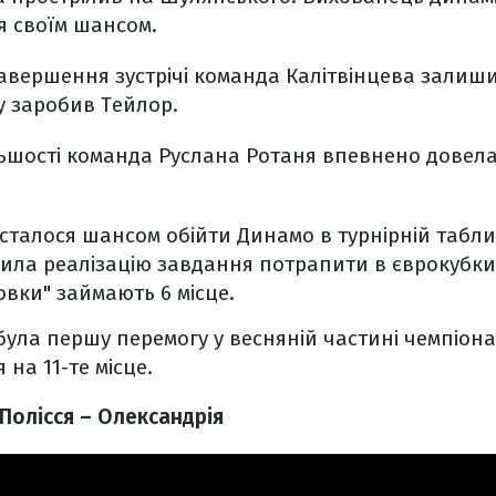
ся своїм шансом.
завершення зустрічі команда Калітвінцева залиши
у заробив Тейлор.
ьшості команда Руслана Ротаня впевнено довел
сталося шансом обійти Динамо в турнірній таблиц
ила реалізацію завдання потрапити в єврокубки.
вовки" займають 6 місце.
була першу перемогу у весняній частині чемпіон
 на 11-те місце.
Полісся – Олександрія