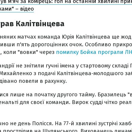
ув м'яч за комірець: гол на останній хвилині при
ками" – відео
рав Калітвінцева
няних матчах команда Юрія Калітвінцева ще жод
тивши п'ять дорогоцінних очок. Особливо прикр
, коли "вовки" через
помилку Бойка програли ЛНЗ
ндрії не знітили гучні імена у стартовому складі 
і Михайленко з подачі Калітвінцева-молодшого з
одівано повели в рахунку.
лися лише на початку другого тайму. Бразилець "
нальті для своєї команди. Вирок судді чітко реал
чно не день Полісся. На 77-й хвилині зустрічі хавб
а прострілив на Шулянського. Вихованець динам