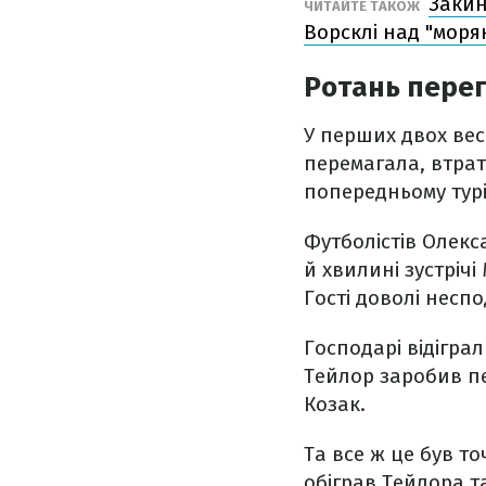
Закин
ЧИТАЙТЕ ТАКОЖ
Ворсклі над "моря
Ротань перег
У перших двох вес
перемагала, втра
попередньому турі
Футболістів Олекса
й хвилині зустріч
Гості доволі несп
Господарі відігра
Тейлор заробив пе
Козак.
Та все ж це був то
обіграв Тейлора т