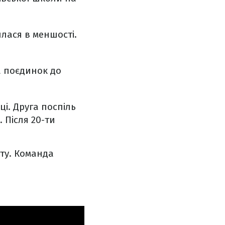
лася в меншості.
а поєдинок до
і. Друга поспіль
 Після 20-ти
ату. Команда