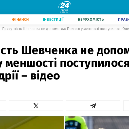
ФІНАНСИ
ІНВЕСТИЦІЇ
НЕРУХОМІСТЬ
ПРАВ
Присутність Шевченка не допомогла: Полісся у меншості поступилося Оле
ість Шевченка не допом
у меншості поступилос
рії – відео