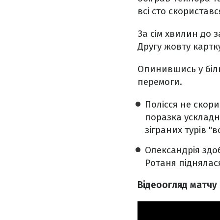
всі сто скористав
За сім хвилин до 
Другу жовту картк
Опинившись у біл
перемоги.
Полісся не скори
поразка ускладн
зіграних турів "
Олександрія здо
Ротаня піднялася
Відеоогляд матчу 