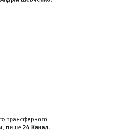
ого трансферного
ди, пише
24 Канал
.