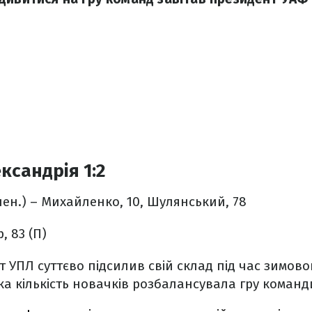
ксандрія 1:2
 пен.) – Михайленко, 10, Шулянський, 78
, 83 (П)
 УПЛ суттєво підсилив свій склад під час зимов
ка кількість новачків розбалансувала гру коман