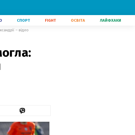
О
СПОРТ
FIGHT
ОСВІТА
ЛАЙФХАКИ
ксандрії – відео
огла:
я