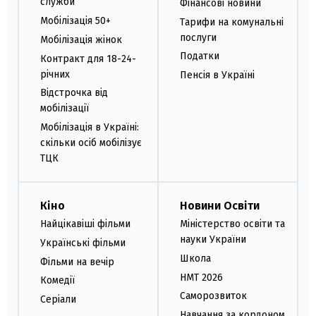
служби
Фінансові новини
Мобілізація 50+
Тарифи на комунальні
послуги
Мобілізація жінок
Податки
Контракт для 18-24-
річних
Пенсія в Україні
Відстрочка від
мобілізації
Мобілізація в Україні:
скільки осіб мобілізує
ТЦК
Кіно
Новини Освіти
Найцікавіші фільми
Міністерство освіти та
науки України
Українські фільми
Школа
Фільми на вечір
НМТ 2026
Комедії
Саморозвиток
Серіали
Навчання за кордоном