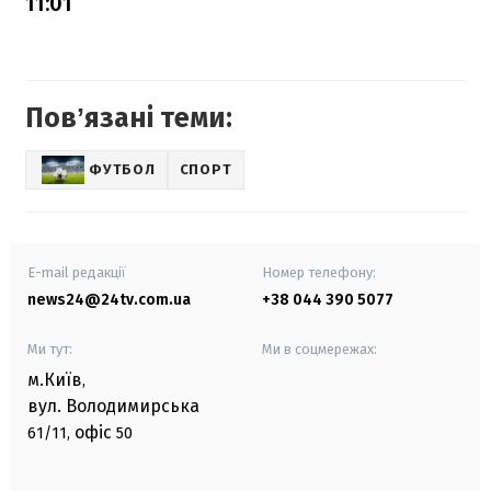
11:01
Повʼязані теми:
ФУТБОЛ
СПОРТ
E-mail редакції
Номер телефону:
news24@24tv.com.ua
+38 044 390 5077
Ми тут:
Ми в соцмережах:
м.Київ
,
вул. Володимирська
офіс
61/11,
50