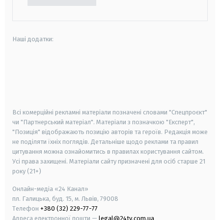
Наші додатки:
android
apple
smart tv
samsung smart tv
Всі комерційні рекламні матеріали позначені словами "Спецпроєкт"
чи "Партнерський матеріал". Матеріали з позначкою "Експерт",
"Позиція" відображають позицію авторів та героїв. Редакція може
не поділяти їхніх поглядів. Детальніше щодо реклами та правил
цитування можна ознайомитись в правилах користування сайтом.
Усі права захищені.
Матеріали сайту призначені для осіб старше
21
року (21+)
Онлайн-медіа «24 Канал»
пл. Галицька, буд. 15, м. Львів, 79008
Телефон
+380 (32) 229-77-77
Адреса електронної пошти —
legal@24tv.com.ua