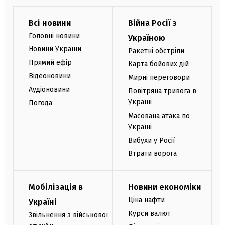
Всі новини
Війна Росії з
Головні новини
Україною
Новини України
Ракетні обстріли
Прямий ефір
Карта бойових дій
Відеоновини
Мирні переговори
Аудіоновини
Повітряна тривога в
Україні
Погода
Масована атака по
Україні
Вибухи у Росії
Втрати ворога
Мобілізація в
Новини економіки
Ціна нафти
Україні
Курси валют
Звільнення з військової