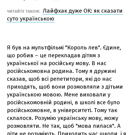
Лайфхак дуже ОК: як сказати
ЧИТАЙТЕ ТАКОЖ:
суто українською
Я був на мультфільмі "Король лев". Єдине,
що робив – це перекладав дітям з
української на російську мову. В нас
російськомовна родина. Тому я дружині
сказав, щоб всі репетитори, які до нас
приходять, щоб вони розмовляли з дітьми
українською мовою. Мене виховали у
російськомовній родині, в школі все було
російськомовне, в університеті. Тому так
склалося. Розумію українську мову, можу
розмовляти. Не так, щоб "мова лилася". А
діти не розуміють. Приходить час школи, і я