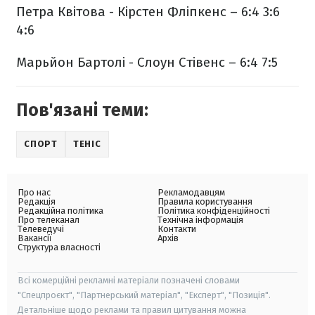
Петра Квітова - Кірстен Фліпкенс – 6:4 3:6
4:6
Марьйон Бартолі - Слоун Стівенс – 6:4 7:5
Пов'язані теми:
СПОРТ
ТЕНІС
Про нас
Рекламодавцям
Редакція
Правила користування
Редакційна політика
Політика конфіденційності
Про телеканал
Технічна інформація
Телеведучі
Контакти
Вакансії
Архів
Структура власності
Всі комерційні рекламні матеріали позначені словами
"Спецпроєкт", "Партнерський матеріал", "Експерт", "Позиція".
Детальніше щодо реклами та правил цитування можна