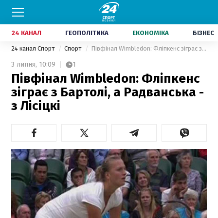
24 КАНАЛ
ГЕОПОЛІТИКА
ЕКОНОМІКА
БІЗНЕС
24 канал Спорт
Спорт
Півфінал Wimbledon: Фліпкенс зіграє з Бартолі, а Радванська - з Лісіцкі
3 липня,
10:09
1
Півфінал Wimbledon: Фліпкенс
зіграє з Бартолі, а Радванська -
з Лісіцкі