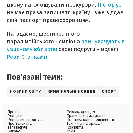
цьому наголошували прокурори.
Пісторіус
не має права залишати країну і вже віддав
свій паспорт правоохоронцям.
Нагадаємо, шестикратного
паралімпійського чемпіона
звинувачують в
умисному вбивстві
своєї подруги - моделі
Реви Стенкамп
.
Пов'язані теми:
НОВИНИ СВІТУ
КРИМІНАЛЬНІ НОВИНИ
СПОРТ
Про нас
Рекламодавцям
Редакція
Правила користування
Редакційна політика
Політика конфіденційності
Про телеканал
Технічна інформація
Телеведучі
Контакти
Вакансії
Архів