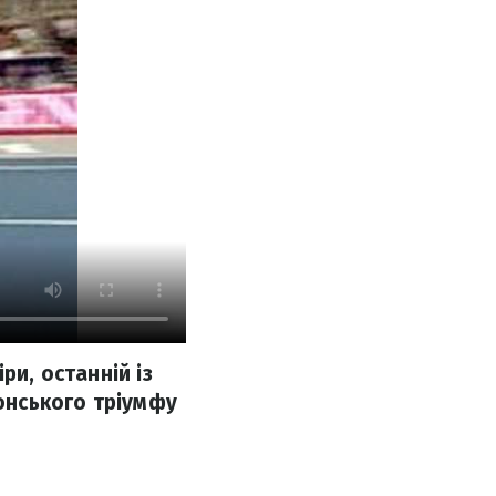
ри, останній із
донського тріумфу