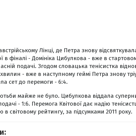
австрійському Лінці, де Петра знову відсвяткувал
 в фіналі - Домініка Цибулкова - вже в стартовом
асній подачі. Згодом словацька тенісистка відно
 хвилин - вже в наступному геймі Петра знову тр
а сет до перемоги - 6:4.
оротьби майже не було. Цибулкова віддала суперни
одачі - 1:6. Перемога Квітової дає надію тенісист
 в світовому рейтингу, за підсумками 2011 року.
и: