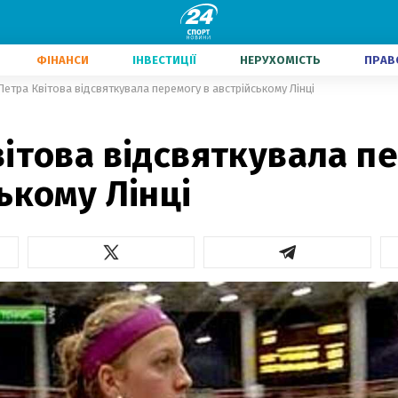
ФІНАНСИ
ІНВЕСТИЦІЇ
НЕРУХОМІСТЬ
ПРАВ
Петра Квітова відсвяткувала перемогу в австрійському Лінці
ітова відсвяткувала п
ькому Лінці