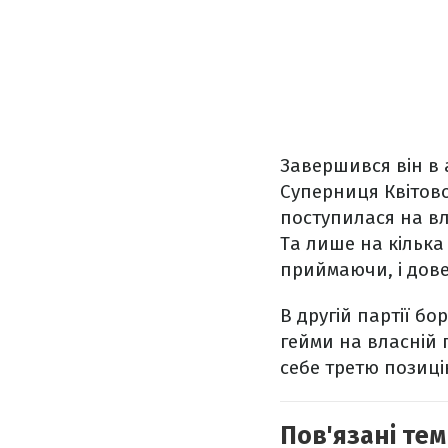
Завершився він в 
Суперниця Квітової
поступилася на вл
Та лише на кілька
приймаючи, і довел
В другій партії б
гейми на власній п
себе третю позицію
Пов'язані тем