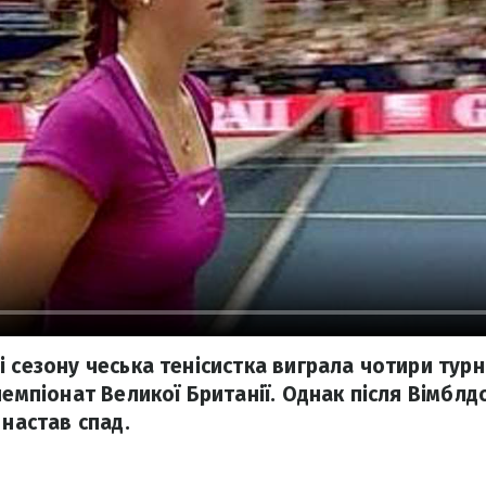
 сезону чеська тенісистка виграла чотири турні
чемпіонат Великої Британії. Однак після Вімбл
 настав спад.