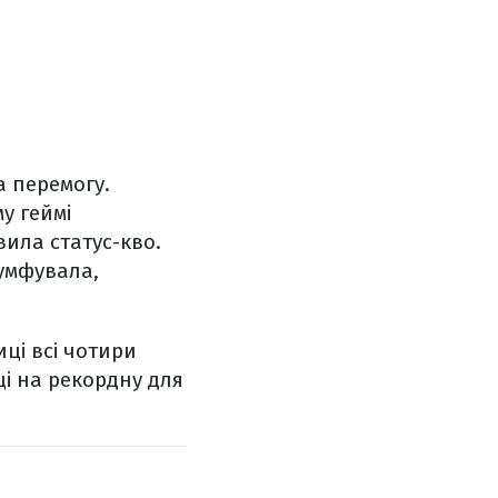
а перемогу.
у геймі
вила статус-кво.
іумфувала,
ці всі чотири
ці на рекордну для