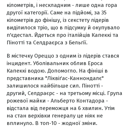
кілометрів, і нескладним - лише одна гора
другої категорії. Саме на підйомі, за 35
кілометрів до фінішу, із секстету лідерів
виділилося тріо, що в підсумку й окупувало
п'єдестал. Йдеться про італійців Капеккі та
Пінотті та Селдраєрса з Бельгії.
В містечку Ореццо з одним із лідерів стався
інцидент. Уболівальник облив Ероса
Капеккі водою. Допомогло. На фініші в
представника "Ліквіґас-Каннондалє"
залишилося найбільше сил. Пінотті -
другий, Селдраєрс - на третьому місці. Група
рожевої майки - Альберто Контадора -
відстала від переможця на 6 хвилин. Утім
на стан верхівки генералу це ніяк не
вплинуло. В топ-10 - жодної зміни.