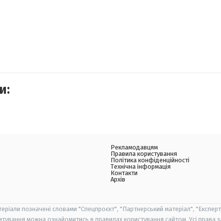
и:
Рекламодавцям
Правила користування
Політика конфіденційності
Технічна інформація
Контакти
Архів
теріали позначені словами "Спецпроєкт", "Партнерський матеріал", "Експерт
итування можна ознайомитись в правилах користування сайтом. Усі права 