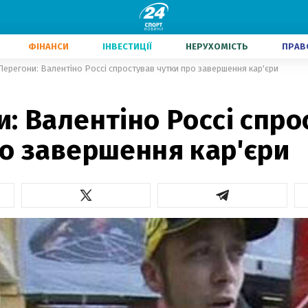
ФІНАНСИ
ІНВЕСТИЦІЇ
НЕРУХОМІСТЬ
ПРАВ
Перегони: Валентіно Россі спростував чутки про завершення кар'єри
: Валентіно Россі спро
ро завершення кар'єри