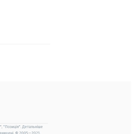
", "Позиція". Детальніше
захищені. © 2005—2021,