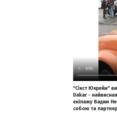
"Сікст Юкрейн" ви
Dakar - найвиснаж
екіпажу Вадим Не
собою та партне