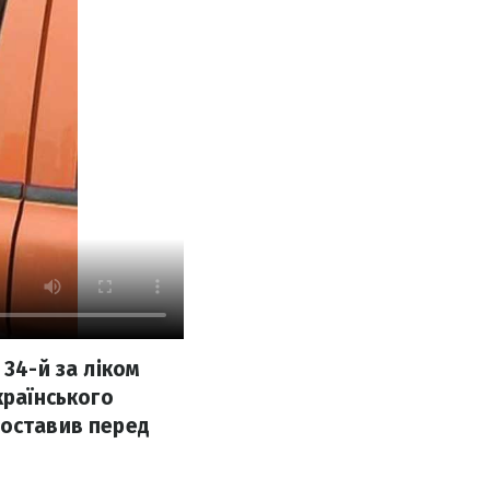
 34-й за ліком
країнського
поставив перед