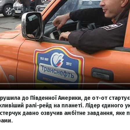
рушила до Південної Америки, де от-от стартує
ливіший ралі-рейд на планеті. Лідер єдиного у
стерчук давно озвучив амбітне завдання, яке 
рами.