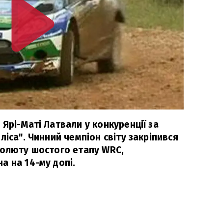
Ярі-Маті Латвали у конкуренції за
ліса". Чинний чемпіон світу закріпився
солюту шостого етапу WRC,
а на 14-му допі.