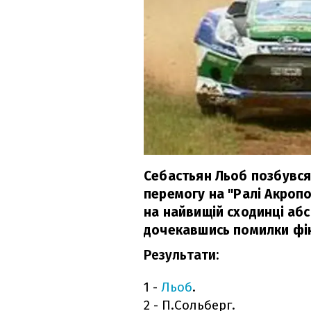
Себастьян Льоб позбувся 
перемогу на "Ралі Акропо
на найвищій сходинці аб
дочекавшись помилки фін
Результати:
1 -
Льоб
.
2 - П.Сольберг.