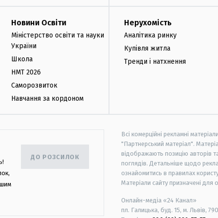
Новини Освіти
Нерухомість
Міністерство освіти та науки
Аналітика ринку
України
Купівля житла
Школа
Тренди і натхнення
НМТ 2026
Саморозвиток
Навчання за кордоном
Всі комерційні рекламні матеріал
"Партнерський матеріал". Матеріа
відображають позицію авторів та 
ДО РОЗСИЛОК
ь!
поглядів. Детальніше щодо рекл
лок,
ознайомитись в правилах користу
Матеріали сайту призначені для 
ашим
Онлайн-медіа «24 Канал»
пл. Галицька, буд. 15, м. Львів, 79