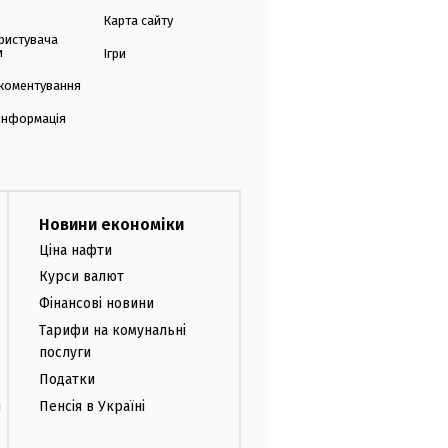
Карта сайту
ристувача
и
Ігри
коментування
 інформація
Новини економіки
Ціна нафти
Курси валют
Фінансові новини
Тарифи на комунальні
послуги
Податки
и
Пенсія в Україні