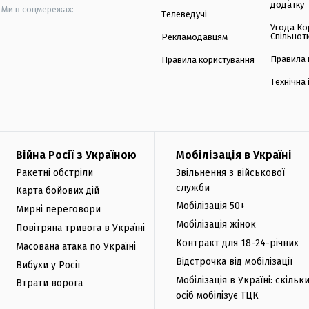
додатку
Ми в соцмережах:
Телеведучі
Угода Ко
Спільнот
Рекламодавцям
Правила 
Правила користування
Технічна
Війна Росії з Україною
Мобілізація в Україні
Ракетні обстріли
Звільнення з військової
служби
Карта бойових дій
Мобілізація 50+
Мирні переговори
Мобілізація жінок
Повітряна тривога в Україні
Контракт для 18-24-річних
Масована атака по Україні
Відстрочка від мобілізації
Вибухи у Росії
Мобілізація в Україні: скільк
Втрати ворога
осіб мобілізує ТЦК