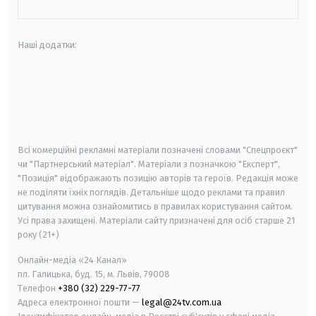
Наші додатки:
android
apple
smart tv
samsung smart tv
Всі комерційні рекламні матеріали позначені словами "Спецпроєкт"
чи "Партнерський матеріал". Матеріали з позначкою "Експерт",
"Позиція" відображають позицію авторів та героїв. Редакція може
не поділяти їхніх поглядів. Детальніше щодо реклами та правил
цитування можна ознайомитись в правилах користування сайтом.
Усі права захищені.
Матеріали сайту призначені для осіб старше
21
року (21+)
Онлайн-медіа «24 Канал»
пл. Галицька, буд. 15, м. Львів, 79008
Телефон
+380 (32) 229-77-77
Адреса електронної пошти —
legal@24tv.com.ua