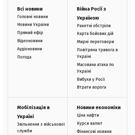
Всі новини
Війна Росії з
Головні новини
Україною
Новини України
Ракетні обстріли
Прямий ефір
Карта бойових дій
Відеоновини
Мирні переговори
Аудіоновини
Повітряна тривога в
Україні
Погода
Масована атака по
Україні
Вибухи у Росії
Втрати ворога
Мобілізація в
Новини економіки
Ціна нафти
Україні
Курси валют
Звільнення з військової
служби
Фінансові новини