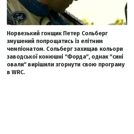
Норвезький гонщик Петер Сольберг
змушений попрощатись із елітним
чемпіонатом. Сольберг захищав кольори
заводської конюшні "Форда", однак "сині
овали" вирішили згорнути свою програму
в WRC.