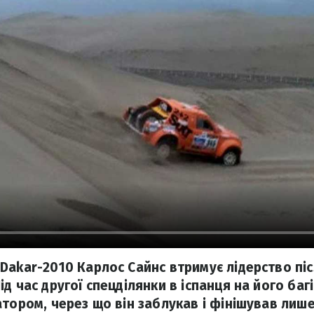
Dakar-2010 Карлос Сайнс втримує лідерство піс
д час другої спецділянки в іспанця на його баг
тором, через що він заблукав і фінішував лише