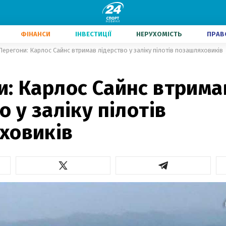
ФІНАНСИ
ІНВЕСТИЦІЇ
НЕРУХОМІСТЬ
ПРАВ
Перегони: Карлос Сайнс втримав лідерство у заліку пілотів позашляховиків
и: Карлос Сайнс втрима
о у заліку пілотів
ховиків