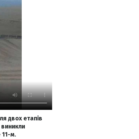
ля двох етапів
і виникли
 11-м.